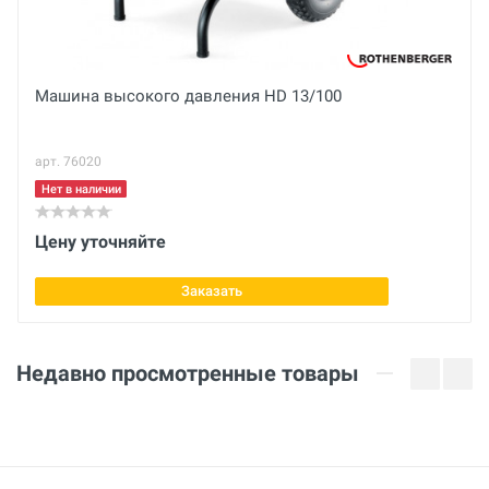
Диаметр
Отправить отзыв
32 мм
Длина
Машина высокого давления HD 13/100
90 мм
арт. 76020
Ширина
32 мм
Нет в наличии
Цену уточняйте
Заказать
Недавно просмотренные товары