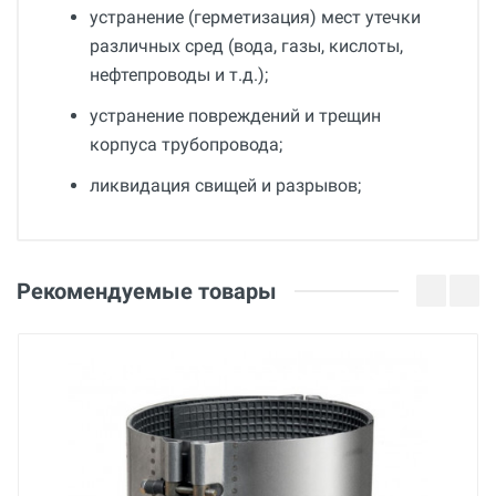
устранение (герметизация) мест утечки
различных сред (вода, газы, кислоты,
нефтепроводы и т.д.);
устранение повреждений и трещин
корпуса трубопровода;
ликвидация свищей и разрывов;
Общие
Добавьте свой отзыв
Гарантия
Оценка
Рекомендуемые товары
36 месяцев
Страна производства
Ваше имя
Беларусь
Бренд
BREXIT
Email