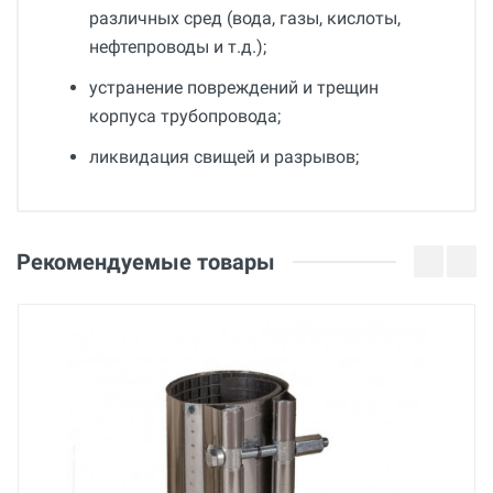
различных сред (вода, газы, кислоты,
нефтепроводы и т.д.);
устранение повреждений и трещин
корпуса трубопровода;
ликвидация свищей и разрывов;
Общие
Добавьте свой отзыв
Гарантия
Оценка
Рекомендуемые товары
36 месяцев
Страна производства
Ваше имя
Беларусь
Бренд
BREXIT
Email