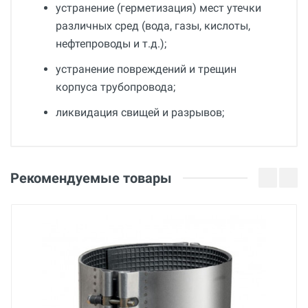
устранение (герметизация) мест утечки
различных сред (вода, газы, кислоты,
нефтепроводы и т.д.);
устранение повреждений и трещин
корпуса трубопровода;
ликвидация свищей и разрывов;
Общие
Добавьте свой отзыв
Гарантия
Оценка
Рекомендуемые товары
36 месяцев
Страна производства
Ваше имя
Беларусь
Бренд
BREXIT
Email