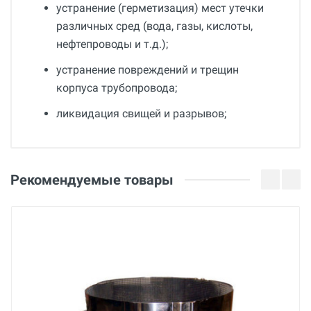
устранение (герметизация) мест утечки
различных сред (вода, газы, кислоты,
нефтепроводы и т.д.);
устранение повреждений и трещин
корпуса трубопровода;
ликвидация свищей и разрывов;
Общие
Добавьте свой отзыв
Гарантия
Оценка
Рекомендуемые товары
36 месяцев
Страна производства
Ваше имя
Беларусь
Бренд
BREXIT
Email