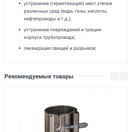
устранение (герметизация) мест утечки
различных сред (вода, газы, кислоты,
нефтепроводы и т.д.);
устранение повреждений и трещин
корпуса трубопровода;
ликвидация свищей и разрывов;
Общие
Добавьте свой отзыв
Гарантия
Оценка
Рекомендуемые товары
36 месяцев
Страна производства
Ваше имя
Беларусь
Бренд
BREXIT
Email