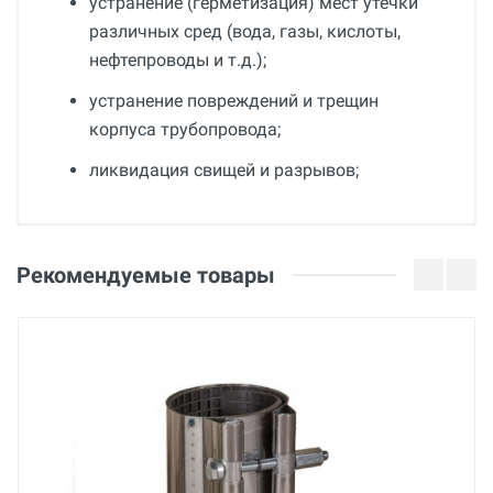
устранение (герметизация) мест утечки
различных сред (вода, газы, кислоты,
нефтепроводы и т.д.);
устранение повреждений и трещин
корпуса трубопровода;
ликвидация свищей и разрывов;
Общие
Добавьте свой отзыв
Гарантия
Оценка
Рекомендуемые товары
36 месяцев
Страна производства
Ваше имя
Беларусь
Бренд
BREXIT
Email