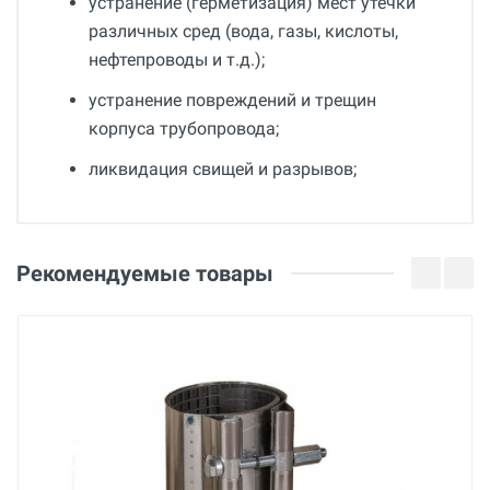
устранение (герметизация) мест утечки
различных сред (вода, газы, кислоты,
нефтепроводы и т.д.);
устранение повреждений и трещин
корпуса трубопровода;
ликвидация свищей и разрывов;
Общие
Добавьте свой отзыв
Гарантия
Оценка
Рекомендуемые товары
36 месяцев
Страна производства
Ваше имя
Беларусь
Бренд
BREXIT
Email