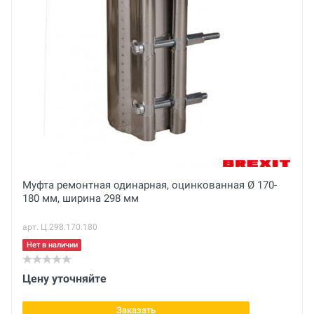
Основные
Ваше сообщение
Паспорт
Габариты с упаковкой (ДхШхВ)
см
Вес нетто
кг
Ширина
Отправить отзыв
404 мм
Вес брутто
Муфта ремонтная одинарная, оцинкованная Ø 170-
180 мм, ширина 298 мм
кг
арт. Ц.298.170.180
Диаметр трубы
200-210 мм
Нет в наличии
Цену уточняйте
Заказать