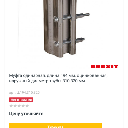
Основные
Ваше сообщение
Паспорт
Вес нетто
кг
Ширина
404 мм
Вес брутто
Отправить отзыв
кг
Габариты с упаковкой (ДхШхВ)
Муфта одинарная, длина 194 мм, оцинкованная,
наружный диаметр трубы 310-320 мм
см
арт. Ц.194.310.320
Диаметр трубы
347-357 мм
Нет в наличии
Цену уточняйте
Заказать