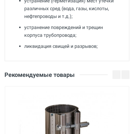
устранение (герметизация) мест утечки
различных сред (вода, газы, кислоты,
нефтепроводы и т.д.);
устранение повреждений и трещин
корпуса трубопровода;
ликвидация свищей и разрывов;
Общие
Добавьте свой отзыв
Гарантия
Оценка
Рекомендуемые товары
36 месяцев
Страна производства
Ваше имя
Беларусь
Бренд
BREXIT
Email