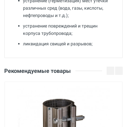
устранение (герметизация) мест утечки
различных сред (вода, газы, кислоты,
нефтепроводы и т.д.);
устранение повреждений и трещин
корпуса трубопровода;
ликвидация свищей и разрывов;
Общие
Добавьте свой отзыв
Гарантия
Оценка
Рекомендуемые товары
36 месяцев
Страна производства
Ваше имя
Беларусь
Бренд
BREXIT
Email