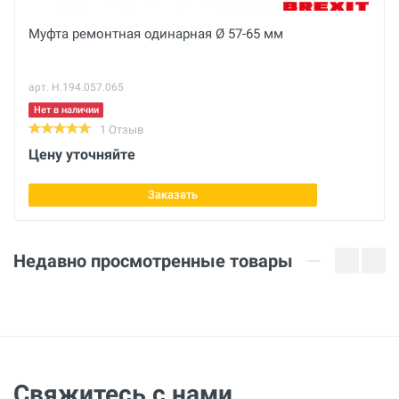
Габариты с упаковкой (ДхШхВ)
Муфта ремонтная одинарная Ø 57-65 мм
см
арт. Н.194.057.065
Диаметр трубы
1490-1520 мм
Нет в наличии
1 Отзыв
Цену уточняйте
Заказать
Недавно просмотренные товары
Свяжитесь с нами