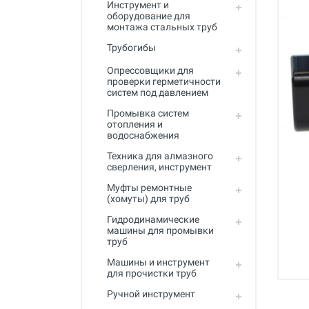
Инструмент и
Промывка систем отопления и
оборудование для
водоснабжения
монтажа стальных труб
Техника для алмазного
Трубогибы
сверления, инструмент
Опрессовщики для
Муфты ремонтные (хомуты) для
проверки герметичности
труб
систем под давлением
Промывка систем
Гидродинамические машины
отопления и
для промывки труб
водоснабжения
Машины и инструмент для
Техника для алмазного
прочистки труб
сверления, инструмент
Ручной инструмент
Муфты ремонтные
(хомуты) для труб
Труборезы и ножницы для труб
Гидродинамические
машины для промывки
Инструмент и оборудование для
труб
сварки пластиковых труб
Машины и инструмент
Инструмент и оборудование для
для прочистки труб
монтажа металлопластиковых,
Ручной инструмент
медных, PEX труб