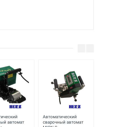
тический
Автоматический
Сварочный 
ный автомат
сварочный автомат
Dohle COM