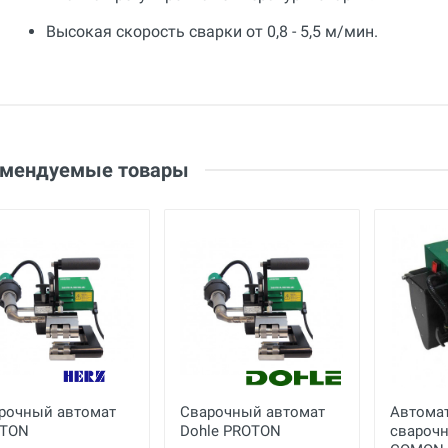
Высокая скорость сварки от 0,8 - 5,5 м/мин.
Общие
Добавьте свой отзыв
Гарантия
12 месяцев
Оценка
Вес
Ваше имя
6.9 кг
Email
омендуемые товары
Страна производства
Германия
Бренд
Herz
Ваше сообщение
Основные
Габариты с упаковкой
см
(ДхШхВ)
Вес нетто
кг
Вес брутто
кг
рочный автомат
Сварочный автомат
Автома
Отправить отзыв
TON
Dohle PROTON
свароч
Напряжение
230 В