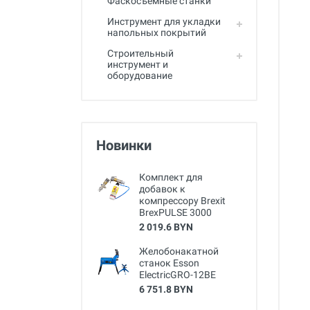
Фаскосъемные станки
Инструмент для укладки
напольных покрытий
Строительный
инструмент и
оборудование
Новинки
Комплект для
добавок к
компрессору Brexit
BrexPULSE 3000
2 019.6 BYN
Желобонакатной
станок Esson
ElectricGRO-12BE
6 751.8 BYN