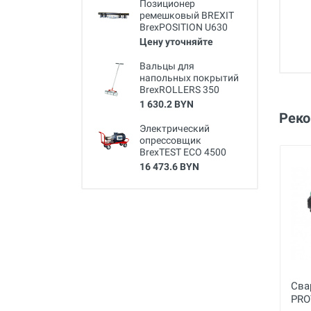
Позиционер
ремешковый BREXIT
BrexPOSITION U630
Цену уточняйте
Вальцы для
напольных покрытий
BrexROLLERS 350
1 630.2 BYN
Рек
Электрический
опрессовщик
BrexTEST ECO 4500
16 473.6 BYN
Сва
PRO