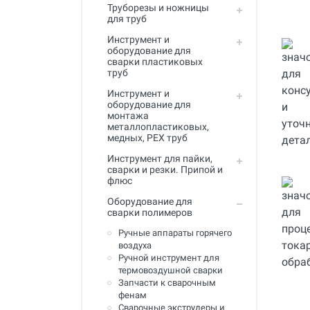
Труборезы и ножницы
Инструмент для пайки, сварки и
для труб
резки. Припой и флюс
Инструмент и
Оборудование для сварки
оборудование для
полимеров
сварки пластиковых
труб
Оборудование для
Инструмент и
телеинспекции трубопроводов
оборудование для
монтажа
Малая дорожная техника
металлопластиковых,
медных, PEX труб
Алмазные диски
Инструмент для пайки,
Плиткорезы
сварки и резки. Припой и
флюс
Сверлильные станки
Оборудование для
сварки полимеров
Фаскосъемные станки
Ручные аппараты горячего
Инструмент для укладки
воздуха
напольных покрытий
Ручной инструмент для
термовоздушной сварки
Строительный инструмент и
Запчасти к сварочным
оборудование
фенам
Сварочные экструдеры и