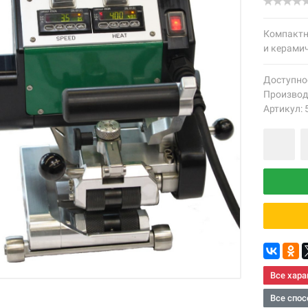
Компактн
и керами
Доступно
Производ
Артикул: 
Все хара
Все спос