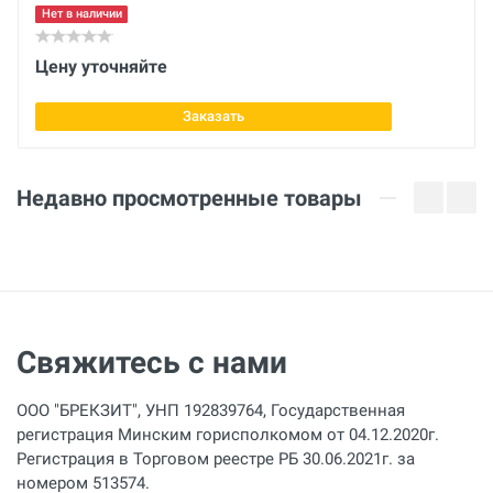
230 В
Нет в наличии
Мощность
Цену уточняйте
3400 Вт
Заказать
Диапазон температуры сварки
20 - 600 °С
Недавно просмотренные товары
Скорость
0,5 - 12
Макс. расход воздуха
500 л/мин
Свяжитесь с нами
Регулировка кол-ва воздуха
50 - 100 %
ООО "БРЕКЗИТ", УНП 192839764, Государственная
Уровень шума
регистрация Минским горисполкомом от 04.12.2020г.
50- Дб
Регистрация в Торговом реестре РБ 30.06.2021г. за
номером 513574.