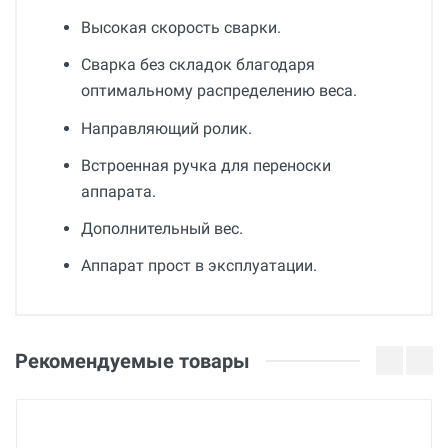
Высокая скорость сварки.
Сварка без складок благодаря
оптимальному распределению веса.
Направляющий ролик.
Встроенная ручка для переноски
аппарата.
Дополнительный вес.
Аппарат прост в эксплуатации.
Общие
Добавьте свой отзыв
Гарантия
Оценка
Рекомендуемые товары
12 месяцев
Вес
Ваше имя
21 кг