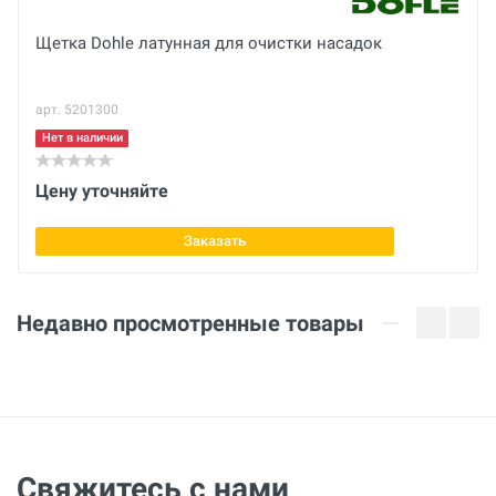
Вес брутто
Щетка Dohle латунная для очистки насадок
кг
арт. 5201300
Нет в наличии
Цену уточняйте
Заказать
Недавно просмотренные товары
Свяжитесь с нами