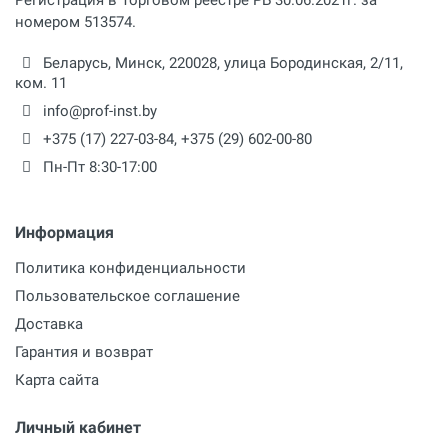
номером 513574.
Макс. температура при полном расходе
воздуха
Беларусь,
Минск
,
220028
,
улица Бородинская, 2/11,
ком. 11
480 ºС
info@prof-inst.by
Давление
+375 (17) 227-03-84
,
+375 (29) 602-00-80
450 Па
Пн-Пт 8:30-17:00
Информация
Политика конфиденциальности
Пользовательское соглашение
Доставка
Гарантия и возврат
Карта сайта
Личный кабинет