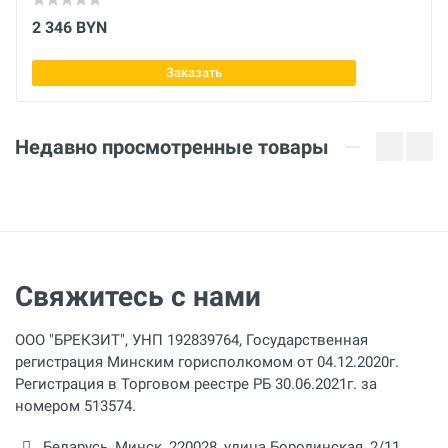
Максимальная температура
2 346 BYN
650 ºС
Заказать
Минимальный расход воздуха
540 л/мин
Недавно просмотренные товары
Патрубок подключения воздуха Ø
38 мм
Диаметр выходного отверстия
30 мм
Свяжитесь с нами
Размеры
265 х 85 х 90 мм
ООО "БРЕКЗИТ", УНП 192839764, Государственная
регистрация Минским горисполкомом от 04.12.2020г.
Регистрация в Торговом реестре РБ 30.06.2021г. за
номером 513574.
Беларусь,
Минск
,
220028
,
улица Бородинская, 2/11,