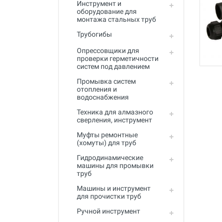
Инструмент и
Промывка систем отопления и
оборудование для
водоснабжения
монтажа стальных труб
Техника для алмазного
Трубогибы
сверления, инструмент
Опрессовщики для
Муфты ремонтные (хомуты) для
проверки герметичности
труб
систем под давлением
Промывка систем
Гидродинамические машины
отопления и
для промывки труб
водоснабжения
Машины и инструмент для
Техника для алмазного
прочистки труб
сверления, инструмент
Ручной инструмент
Муфты ремонтные
(хомуты) для труб
Труборезы и ножницы для труб
Гидродинамические
машины для промывки
Инструмент и оборудование для
труб
сварки пластиковых труб
Машины и инструмент
Инструмент и оборудование для
для прочистки труб
монтажа металлопластиковых,
Ручной инструмент
медных, PEX труб