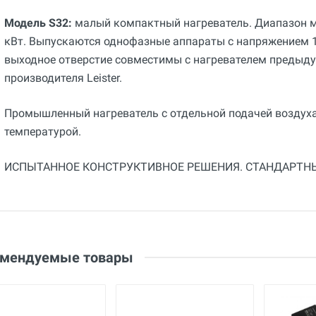
Модель S32:
малый компактный нагреватель. Диапазон м
кВт. Выпускаются однофазные аппараты с напряжением 10
выходное отверстие совместимы с нагревателем предыду
производителя Leister.
Промышленный нагреватель с отдельной подачей воздух
температурой.
ИСПЫТАННОЕ КОНСТРУКТИВНОЕ РЕШЕНИЯ. СТАНДАРТНЫ
Общие
Добавьте свой отзыв
Гарантия
12 месяцев
Оценка
Вес
Ваше имя
0.4 кг
Email
омендуемые товары
Страна производства
Германия
Бренд
Herz
Ваше сообщение