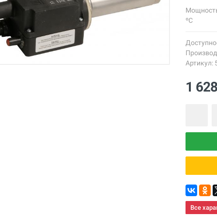
Мощность 
ºС
Доступно
Производ
Артикул: 
1 62
Все хара