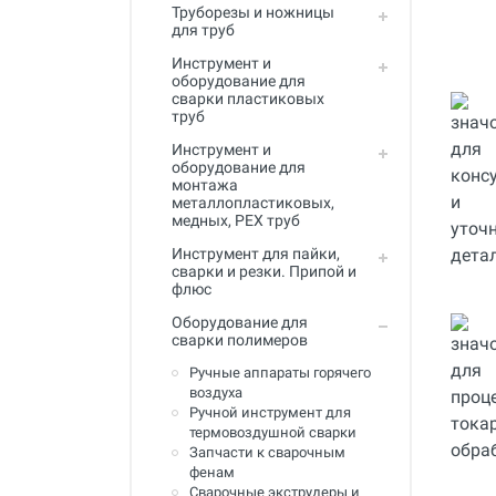
Труборезы и ножницы
Инструмент для пайки, сварки и
для труб
резки. Припой и флюс
Инструмент и
Оборудование для сварки
оборудование для
полимеров
сварки пластиковых
труб
Оборудование для
Инструмент и
телеинспекции трубопроводов
оборудование для
монтажа
Малая дорожная техника
металлопластиковых,
медных, PEX труб
Алмазные диски
Инструмент для пайки,
Плиткорезы
сварки и резки. Припой и
флюс
Сверлильные станки
Оборудование для
сварки полимеров
Фаскосъемные станки
Ручные аппараты горячего
Инструмент для укладки
воздуха
напольных покрытий
Ручной инструмент для
термовоздушной сварки
Строительный инструмент и
Запчасти к сварочным
оборудование
фенам
Сварочные экструдеры и