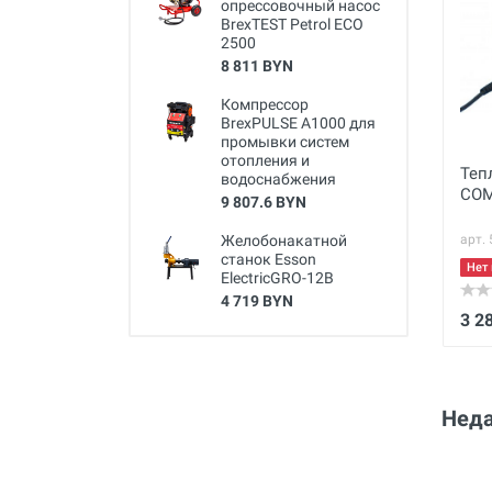
опрессовочный насос
BrexTEST Petrol ECO
2500
8 811 BYN
Компрессор
BrexPULSE A1000 для
промывки систем
отопления и
Теп
водоснабжения
COM
9 807.6 BYN
Желобонакатной
арт.
станок Esson
Нет 
ElectricGRO-12B
4 719 BYN
3 2
Неда