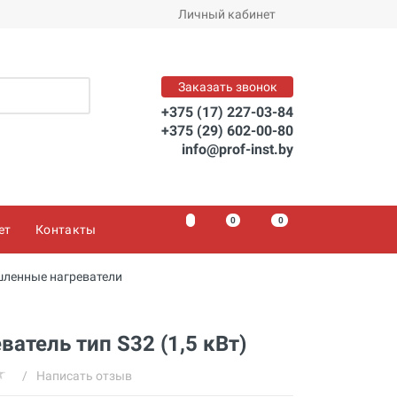
1 628 BYN
Личный кабинет
Заказать
Заказать звонок
+375 (17) 227-03-84
+375 (29) 602-00-80
info@prof-inst.by
0
0
0
ет
Контакты
ленные нагреватели
ватель тип S32 (1,5 кВт)
/
Написать отзыв