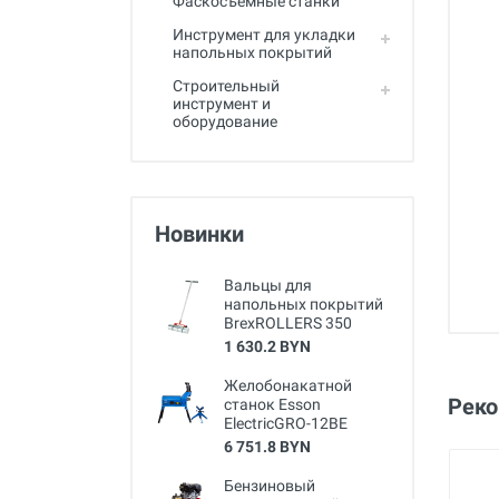
Фаскосъемные станки
Инструмент для укладки
напольных покрытий
Строительный
инструмент и
оборудование
Новинки
Вальцы для
напольных покрытий
BrexROLLERS 350
1 630.2 BYN
Желобонакатной
Рек
станок Esson
ElectricGRO-12BE
6 751.8 BYN
Бензиновый