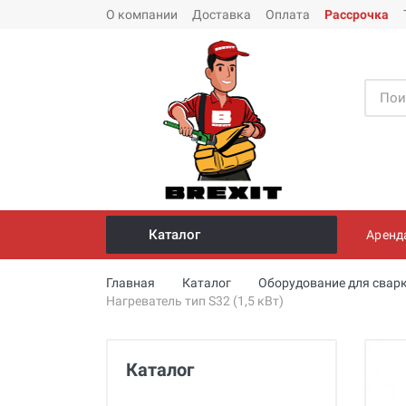
О компании
Доставка
Оплата
Рассрочка
Каталог
Аренд
Инструмент и оборудование для
Главная
Каталог
Оборудование для свар
монтажа стальных труб
Нагреватель тип S32 (1,5 кВт)
Трубогибы
Опрессовщики для проверки
Каталог
герметичности систем под
давлением