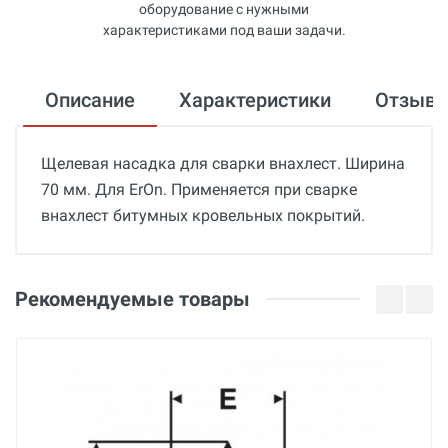
оборудование с нужными
характеристиками под ваши задачи.
Описание
Характеристики
Отзыв
Щелевая насадка для сварки внахлест. Ширина
70 мм. Для ErOn. Применяется при сварке
внахлест битумных кровельных покрытий.
Общие
Добавьте свой отзыв
Гарантия
Оценка
Рекомендуемые товары
12 месяцев
Страна производства
Ваше имя
Германия
Бренд
Dohle