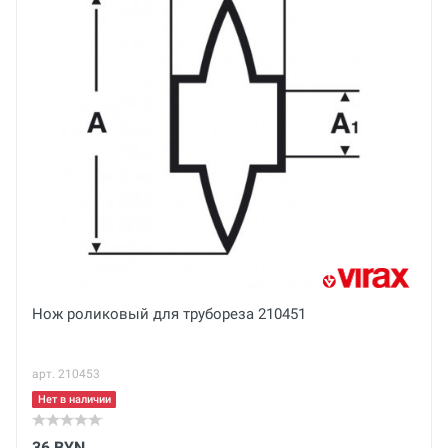
Email
Основные
Ваше сообщение
Вес нетто
кг
Вес брутто
кг
Габариты с упаковкой (ДхШхВ)
Отправить отзыв
см
Нож роликовый для трубореза 210451
арт. 210453
Нет в наличии
36 BYN