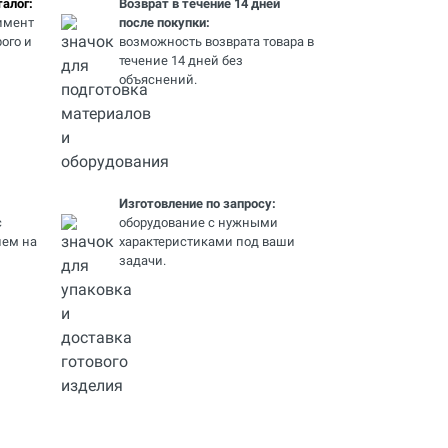
алог:
Возврат в течение 14 дней
имент
после покупки:
ого и
возможность возврата товара в
течение 14 дней без
объяснений.
Изготовление по запросу:
с
оборудование с нужными
ем на
характеристиками под ваши
задачи.