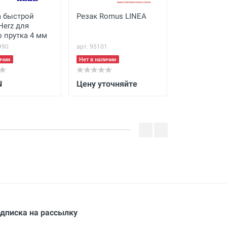
 быстрой
Резак Romus LINEA
Щелевая на
Herz для
70х10 мм дл
о прутка 4 мм
990
арт. 95101
арт. 5107258
ичии
Нет в наличии
Нет в наличии
N
Цену уточняйте
141 BYN
дписка на рассылку