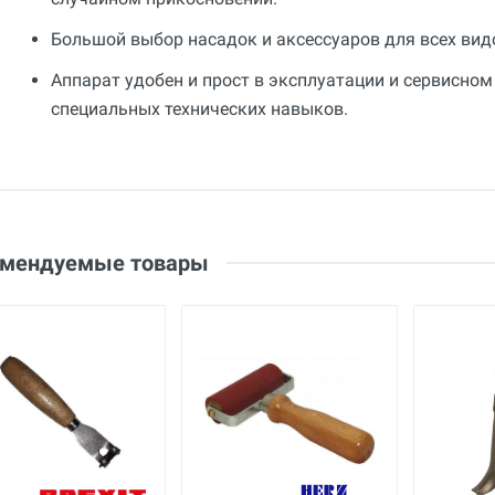
Большой выбор насадок и аксессуаров для всех вид
Аппарат удобен и прост в эксплуатации и сервисном
специальных технических навыков.
Общие
Добавьте свой отзыв
Гарантия
12 месяцев
Оценка
Вес
Ваше имя
1.3 кг
Email
омендуемые товары
Страна производства
Германия
Бренд
Dohle
Ваше сообщение
Основные
Вес брутто
кг
Габариты с упаковкой
см
(ДхШхВ)