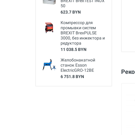
BREXIT BrexTEST INOX
50
623.7 BYN
Компрессор для
промывки систем
BREXIT BrexPULSE
3000, без инжектора и
редуктора
11 038.5 BYN
Желобонакатной
станок Esson
ElectricGRO-12BE
Рек
6 751.8 BYN