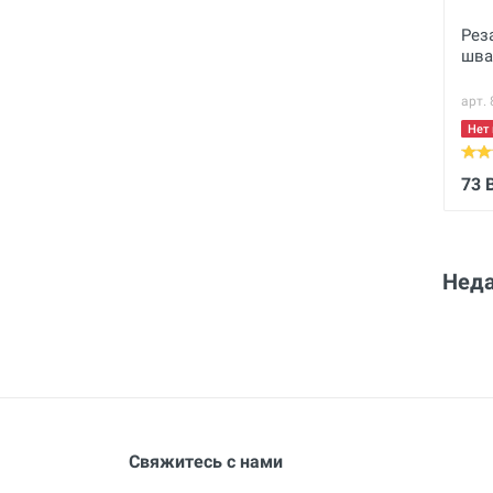
Рез
шва
арт.
Нет 
73 
Неда
Свяжитесь с нами