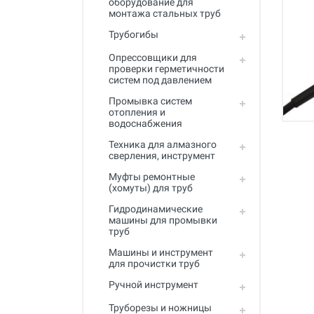
оборудование для
Промывка систем отопления и
монтажа стальных труб
водоснабжения
Трубогибы
Техника для алмазного
сверления, инструмент
Опрессовщики для
проверки герметичности
систем под давлением
Муфты ремонтные (хомуты) для
труб
Промывка систем
отопления и
Гидродинамические машины
водоснабжения
для промывки труб
Техника для алмазного
Машины и инструмент для
сверления, инструмент
прочистки труб
Муфты ремонтные
(хомуты) для труб
Ручной инструмент
Гидродинамические
Труборезы и ножницы для труб
машины для промывки
труб
Инструмент и оборудование для
сварки пластиковых труб
Машины и инструмент
для прочистки труб
Инструмент и оборудование для
Ручной инструмент
монтажа металлопластиковых,
медных, PEX труб
Труборезы и ножницы