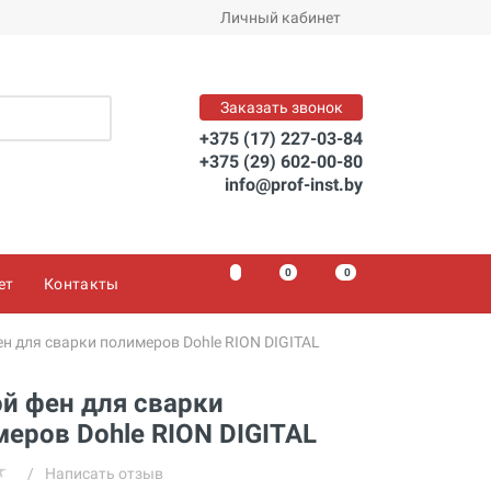
Заказать
Личный кабинет
Заказать звонок
+375 (17) 227-03-84
+375 (29) 602-00-80
info@prof-inst.by
0
0
0
ет
Контакты
н для сварки полимеров Dohle RION DIGITAL
й фен для сварки
еров Dohle RION DIGITAL
/
Написать отзыв