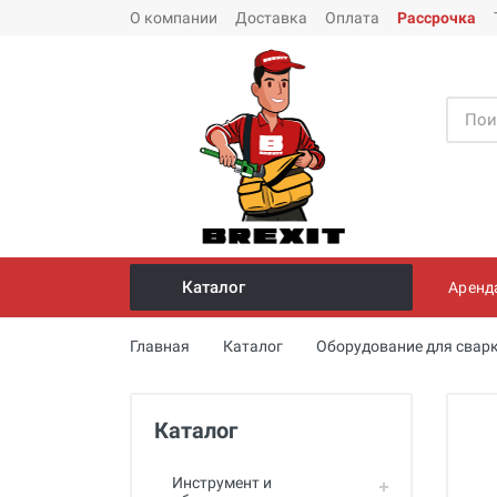
О компании
Доставка
Оплата
Рассрочка
Каталог
Аренд
Инструмент и оборудование для
Главная
Каталог
Оборудование для свар
монтажа стальных труб
Трубогибы
Каталог
Опрессовщики для проверки
герметичности систем под
давлением
Инструмент и