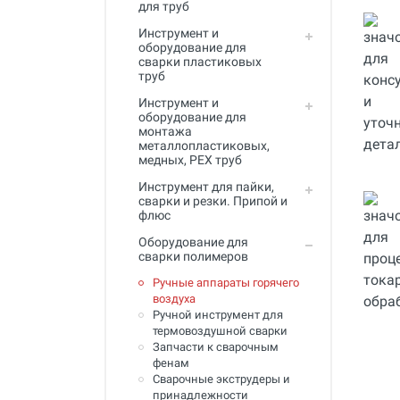
для труб
Инструмент для пайки, сварки и
резки. Припой и флюс
Инструмент и
оборудование для
Оборудование для сварки
сварки пластиковых
полимеров
труб
Инструмент и
Оборудование для
оборудование для
телеинспекции трубопроводов
монтажа
металлопластиковых,
Малая дорожная техника
медных, PEX труб
Алмазные диски
Инструмент для пайки,
сварки и резки. Припой и
флюс
Плиткорезы
Оборудование для
Сверлильные станки
сварки полимеров
Фаскосъемные станки
Ручные аппараты горячего
воздуха
Инструмент для укладки
Ручной инструмент для
напольных покрытий
термовоздушной сварки
Запчасти к сварочным
Строительный инструмент и
фенам
оборудование
Сварочные экструдеры и
принадлежности