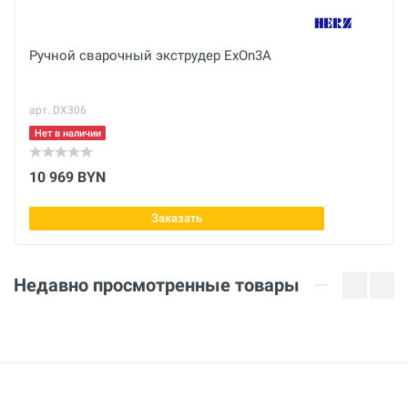
Отправить отзыв
кг
Диаметр
Ручной сварочный экструдер ExOn3A
15 мм
арт. DX306
Нет в наличии
10 969 BYN
Заказать
Недавно просмотренные товары