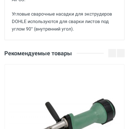
Угловые сварочные насадки для экструдеров
DOHLE используются для сварки листов под
углом 90° (внутренний угол).
Общие
Добавьте свой отзыв
Гарантия
Оценка
Рекомендуемые товары
12 месяцев
Страна производства
Ваше имя
Германия
Бренд
Dohle
Email
Основные
Ваше сообщение
Габариты с упаковкой (ДхШхВ)