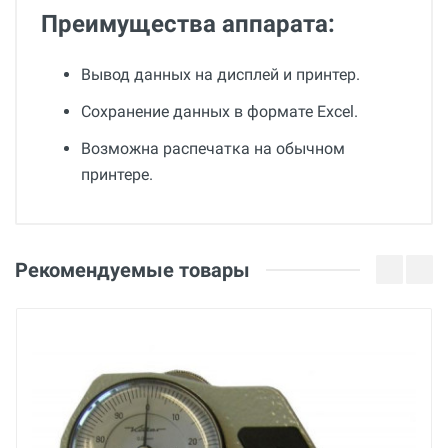
Преимущества аппарата:
Вывод данных на дисплей и принтер.
Сохранение данных в формате Excel.
Возможна распечатка на обычном
принтере.
Общие
Добавьте свой отзыв
Гарантия
Оценка
Рекомендуемые товары
12 месяцев
Вес
Ваше имя
20 кг
Страна производства
Германия
Email