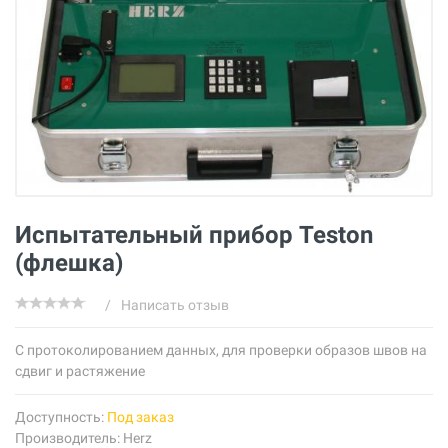
Испытательный прибор Teston
(флешка)
/
Написать отзыв
С протоколированием данных, для проверки образов швов на
сдвиг и растяжение
Доступность:
Под заказ
Производитель:
Herz