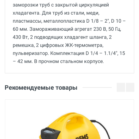
заморозки труб с закрытой циркуляцией
хладагента. Для труб из стали, меди,
пластмассы, металлопластика D 1/8 – 2", D 10 –
60 мм. Замораживающий агрегат 230 В, 50 Гц,
430 Вт, 2 подводящих хладагент шланга, 2
ремешка, 2 цифровых ЖК-термометра,
пульверизатор. Комплектация D 1/4 – 1.1/4", 15
– 42 мм. В прочном стальном корпусе.
Общие
Отзывы о товаре
Гарантия
Илья
Рекомендуемые товары
12 месяцев
06 Мая 2025
Вес
23 кг
Страна производства
Германия