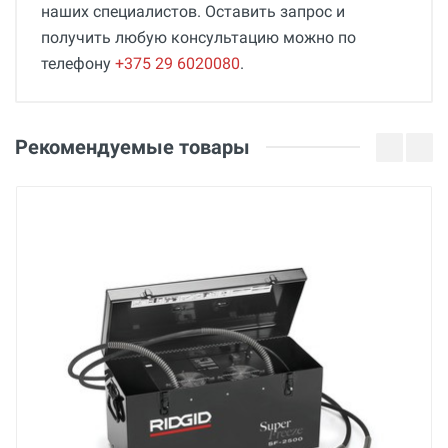
наших специалистов. Оставить запрос и
получить любую консультацию можно по
телефону
+375 29 6020080
.
Общие
Отзывы о товаре
Гарантия
Алекс
Рекомендуемые товары
36 месяцев
26 Июля 2024
Страна производства
Беларусь
Бренд
BREXIT
Основные
Инструкция по эксплуатации
Декларация о соответствии
Мощность
Оценка
2000 Вт