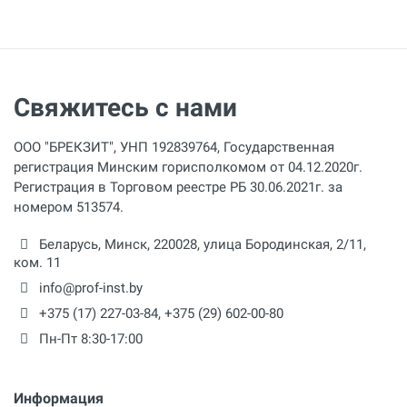
2.5 м
Длина шланга
3 м
Свяжитесь с нами
Регулировка давления
1
ООО "БРЕКЗИТ", УНП 192839764, Государственная
Резьбовое соединение
регистрация Минским горисполкомом от 04.12.2020г.
G1/2 дюйм
Регистрация в Торговом реестре РБ 30.06.2021г. за
номером 513574.
Степень защиты
Беларусь,
Минск
,
220028
,
улица Бородинская, 2/11,
IP65
ком. 11
Размеры
info@prof-inst.by
800×500×420 мм
+375 (17) 227-03-84
,
+375 (29) 602-00-80
Пн-Пт 8:30-17:00
Информация