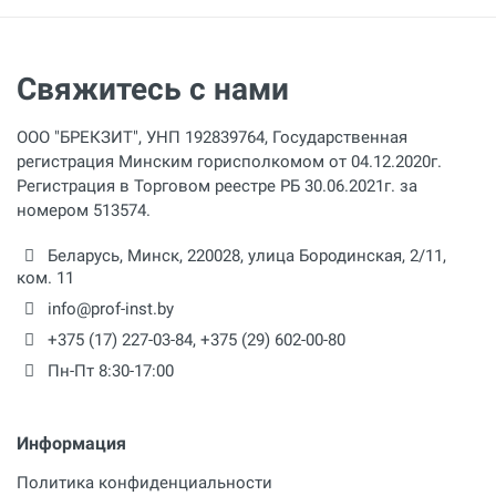
Длина шланга
3 м
Свяжитесь с нами
Регулировка давления
1
ООО "БРЕКЗИТ", УНП 192839764, Государственная
Резьбовое соединение
регистрация Минским горисполкомом от 04.12.2020г.
1/2 дюйм
Регистрация в Торговом реестре РБ 30.06.2021г. за
номером 513574.
Размеры
Беларусь,
Минск
,
220028
,
улица Бородинская, 2/11,
1410 × 650 × 800 мм
ком. 11
info@prof-inst.by
+375 (17) 227-03-84
,
+375 (29) 602-00-80
Пн-Пт 8:30-17:00
Информация
Политика конфиденциальности