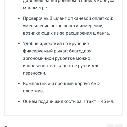
давления на встроенном в панель корпуса
манометре.
Проверочный шланг с тканевой оплеткой:
уменьшение погрешности измерений,
возникающих из-за расширения шланга.
Удобный, жесткий на кручение
фиксируемый рычаг: благодаря
эргономичной рукоятке можно
использовать в качестве ручки для
переноски.
Компактный и прочный корпус АБС-
пластика.
Объем подачи жидкости за 1 такт = 45 мл.
Общие
Отзывы о товаре
Гарантия
Аноним