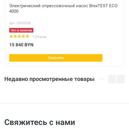
Объём
Электрический опрессовочный насос BrexTEST ECO
4000
6.5 л
Ваше сообщение
арт. 2020358
Нет в наличии
1 Отзыв
15 840 BYN
Заказать
Отправить отзыв
Недавно просмотренные товары
Свяжитесь с нами