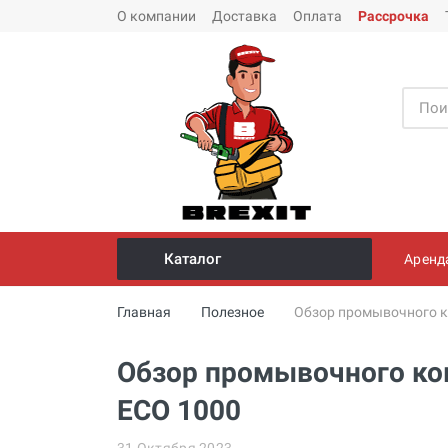
О компании
Доставка
Оплата
Рассрочка
Каталог
Аренд
Инструмент и оборудование для
Главная
Полезное
Обзор промывочного к
монтажа стальных труб
Трубогибы
Обзор промывочного ко
Опрессовщики для проверки
ECO 1000
герметичности систем под
давлением