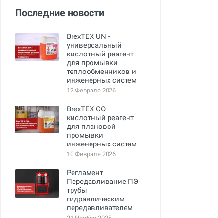
Последние новости
BrexTEX UN -
универсальный
кислотный реагент
для промывки
теплообменников и
инженерных систем
12 Февраля 2026
BrexTEX CO –
кислотный реагент
для плановой
промывки
инженерных систем
10 Февраля 2026
Регламент
Передавливание ПЭ-
трубы
гидравлическим
передавливателем
21 Ноября 2025