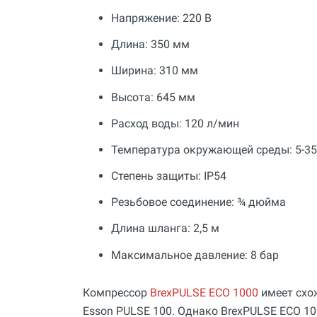
Инструмент для пайки, сварки и
Напряжение: 220 В
резки. Припой и флюс
Длина: 350 мм
Оборудование для сварки
полимеров
Ширина: 310 мм
Оборудование для
Высота: 645 мм
телеинспекции трубопроводов
Малая дорожная техника
Расход воды: 120 л/мин
Алмазные диски
Температура окружающей среды: 5-35
Плиткорезы
Степень защиты: IP54
Сверлильные станки
Резьбовое соединение: ¾ дюйма
Фаскосъемные станки
Длина шланга: 2,5 м
Инструмент для укладки
Максимальное давление: 8 бар
напольных покрытий
Строительный инструмент и
Компрессор
BrexPULSE ECO 1000
имеет схо
оборудование
Esson PULSE 100. Однако BrexPULSE ECO 1