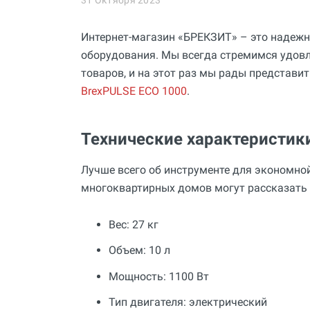
31 Октября 2023
Промывка систем отопления и
водоснабжения
Интернет-магазин «БРЕКЗИТ» – это надеж
Техника для алмазного
оборудования. Мы всегда стремимся удов
сверления, инструмент
товаров, и на этот раз мы рады представ
Муфты ремонтные (хомуты) для
BrexPULSE ECO 1000
.
труб
Гидродинамические машины
для промывки труб
Технические характеристик
Машины и инструмент для
прочистки труб
Лучше всего об инструменте для экономно
многоквартирных домов могут рассказать е
Ручной инструмент
Труборезы и ножницы для труб
Вес: 27 кг
Инструмент и оборудование для
сварки пластиковых труб
Объем: 10 л
Инструмент и оборудование для
Мощность: 1100 Вт
монтажа металлопластиковых,
медных, PEX труб
Тип двигателя: электрический