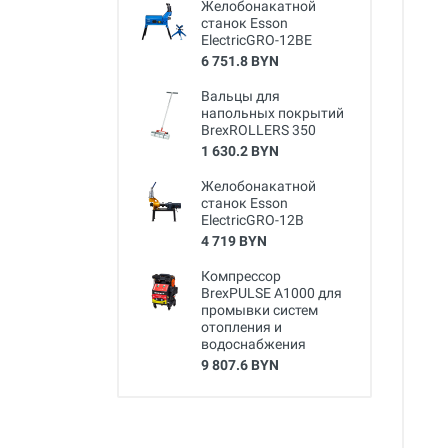
Желобонакатной
станок Esson
ElectricGRO-12BE
6 751.8 BYN
Вальцы для
напольных покрытий
BrexROLLERS 350
1 630.2 BYN
Желобонакатной
станок Esson
ElectricGRO-12B
4 719 BYN
Компрессор
BrexPULSE A1000 для
промывки систем
отопления и
водоснабжения
9 807.6 BYN