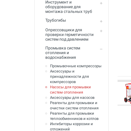
Инструмент и
Промывка систем отопления и
оборудование для
водоснабжения
монтажа стальных труб
Техника для алмазного
Трубогибы
сверления, инструмент
Опрессовщики для
Муфты ремонтные (хомуты) для
проверки герметичности
труб
систем под давлением
Промывка систем
Гидродинамические машины
отопления и
для промывки труб
водоснабжения
Машины и инструмент для
Промывочные компрессоры
прочистки труб
Аксессуары и
принадлежности для
Ручной инструмент
компрессоров
Насосы для промывки
Труборезы и ножницы для труб
систем отопления
Аксессуары для насосов
Инструмент и оборудование для
Реагенты для промывки и
сварки пластиковых труб
очистки систем отопления
Реагенты для промывки
Инструмент и оборудование для
теплообменников и котлов
монтажа металлопластиковых,
Ингибиторы коррозии и
медных, PEX труб
отложений