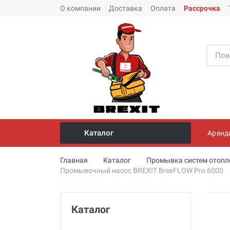
О компании
Доставка
Оплата
Рассрочка
Каталог
Аренд
Инструмент и оборудование для
Главная
Каталог
Промывка систем отопл
монтажа стальных труб
Промывочный насос BREXIT BrexFLOW Pro 6000
Трубогибы
Опрессовщики для проверки
Каталог
герметичности систем под
давлением