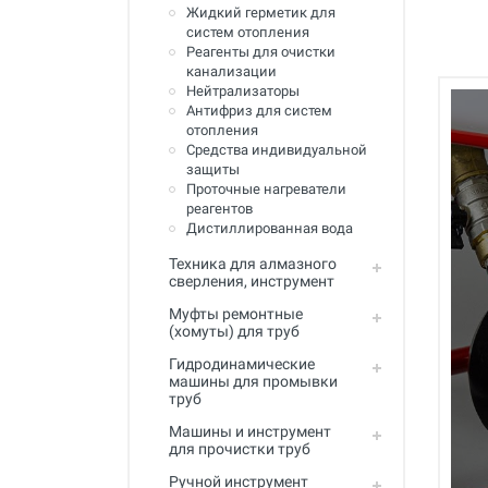
Жидкий герметик для
Инструмент для пайки, сварки и
систем отопления
резки. Припой и флюс
Реагенты для очистки
канализации
Оборудование для сварки
полимеров
Нейтрализаторы
Антифриз для систем
Оборудование для
отопления
телеинспекции трубопроводов
Средства индивидуальной
защиты
Малая дорожная техника
Проточные нагреватели
реагентов
Алмазные диски
Дистиллированная вода
Техника для алмазного
Плиткорезы
сверления, инструмент
Сверлильные станки
Муфты ремонтные
(хомуты) для труб
Фаскосъемные станки
Гидродинамические
машины для промывки
Инструмент для укладки
труб
напольных покрытий
Машины и инструмент
Строительный инструмент и
для прочистки труб
оборудование
Ручной инструмент