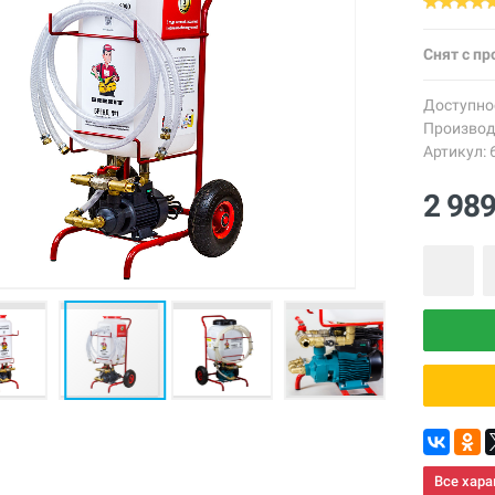
Снят с пр
Доступно
Производ
Артикул: 
2 98
Все хара