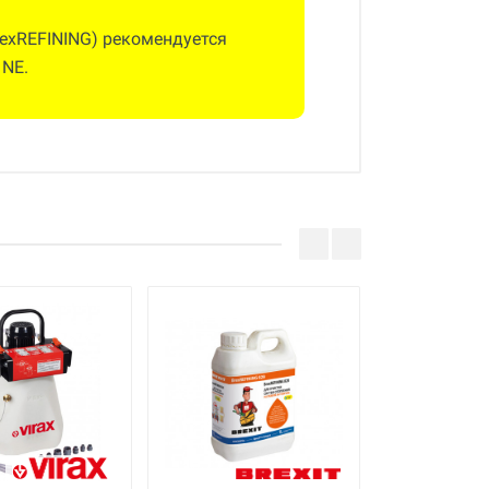
rexREFINING) рекомендуется
 NE.