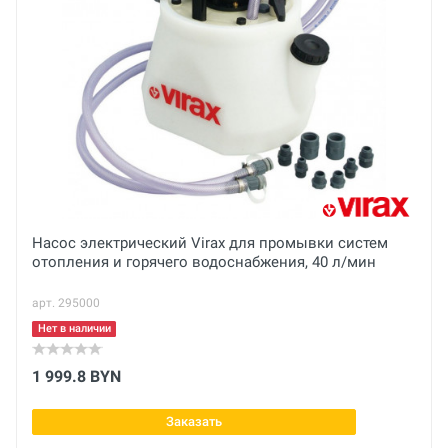
Ваше сообщение
Основные
Вес брутто
кг
Габариты с упаковкой (ДхШхВ)
Отправить отзыв
см
Вес нетто
Насос электрический Virax для промывки систем
отопления и горячего водоснабжения, 40 л/мин
кг
арт. 295000
Мощность ТЭНа
кВт
Нет в наличии
Напряжение
1 999.8 BYN
В
Заказать
Мощность