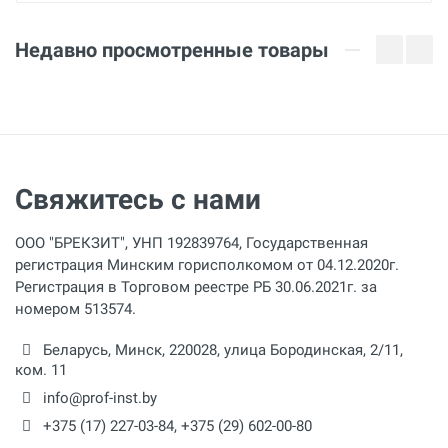
150 Вт
Недавно просмотренные товары
Давление
1.3 бар
Расход воды
40 л/мин
Свяжитесь с нами
Максимальная температура
ºС
ООО "БРЕКЗИТ", УНП 192839764, Государственная
Объём
регистрация Минским горисполкомом от 04.12.2020г.
15 л
Регистрация в Торговом реестре РБ 30.06.2021г. за
номером 513574.
Высота подачи
Беларусь,
Минск
,
220028
,
улица Бородинская, 2/11,
10 м
ком. 11
Резьбовое соединение
info@prof-inst.by
дюйм
+375 (17) 227-03-84
,
+375 (29) 602-00-80