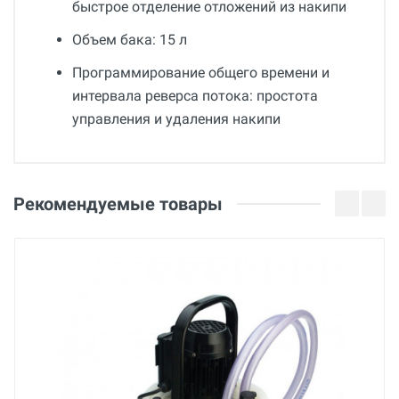
быстрое отделение отложений из накипи
Объем бака: 15 л
Программирование общего времени и
интервала реверса потока: простота
управления и удаления накипи
Общие
Добавьте свой отзыв
Гарантия
Оценка
Рекомендуемые товары
12 месяцев
Вес
Ваше имя
6 кг
Страна производства
Германия
Email
Бренд
Rothenberger