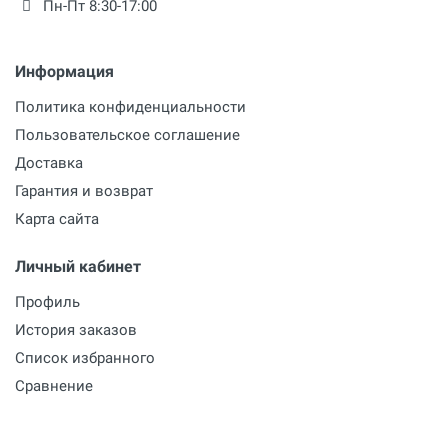
Пн-Пт 8:30-17:00
Соединение
дюйм
Информация
Длина шланга
м
Политика конфиденциальности
Пользовательское соглашение
Реверс
Доставка
Гарантия и возврат
Наличие колес
Карта сайта
Степень защиты
Личный кабинет
Размеры
Профиль
мм
История заказов
Список избранного
Комплектация
Сравнение