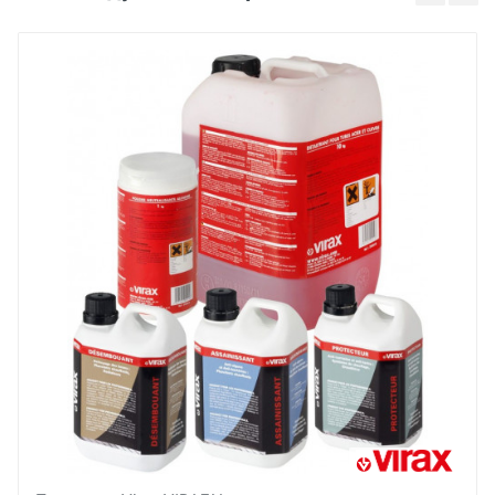
Вес
Ваше имя
12 кг
Страна производства
Франция
Email
Бренд
Virax
Ваше сообщение
Основные
Габариты с упаковкой (ДхШхВ)
см
Вес нетто
Отправить отзыв
кг