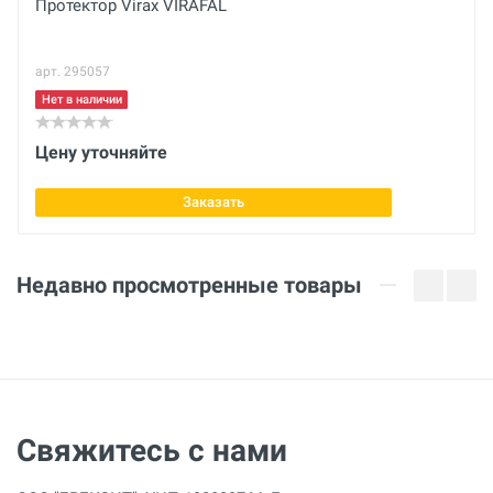
Мощность ТЭНа
Протектор Virax VIRAFAL
кВт
арт. 295057
Напряжение
В
Нет в наличии
Вес брутто
Цену уточняйте
кг
Заказать
Мощность
330 Вт
Недавно просмотренные товары
Давление
2 бар
Расход воды
30 л/мин
Свяжитесь с нами
Максимальная температура
ºС