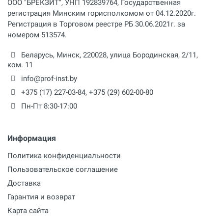
ООО "БРЕКЗИТ", УНП 192839764, Государственная
Объём
регистрация Минским горисполкомом от 04.12.2020г.
24 л
Регистрация в Торговом реестре РБ 30.06.2021г. за
номером 513574.
Высота подачи
Беларусь,
Минск
,
220028
,
улица Бородинская, 2/11,
15 м
ком. 11
Резьбовое соединение
info@prof-inst.by
дюйм
+375 (17) 227-03-84
,
+375 (29) 602-00-80
Пн-Пт 8:30-17:00
Соединение
дюйм
Информация
Длина шланга
м
Политика конфиденциальности
Пользовательское соглашение
Реверс
Доставка
Гарантия и возврат
Наличие колес
Карта сайта