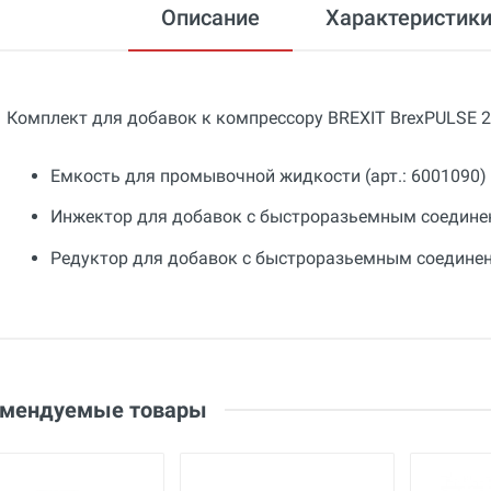
Описание
Характеристик
Комплект для добавок к компрессору BREXIT BrexPULSE 2
Емкость для промывочной жидкости (арт.: 6001090)
Инжектор для добавок с быстроразьемным соединени
Редуктор для добавок с быстроразьемным соединение
Общие
Добавьте свой отзыв
Гарантия
36 месяцев
Оценка
Страна производства
Ваше имя
Беларусь
Email
омендуемые товары
Бренд
BREXIT
Ваше сообщение
Основные