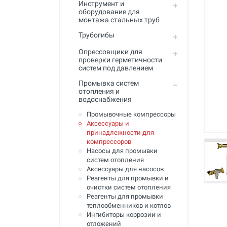
Инструмент и
Промывка систем отопления и
оборудование для
водоснабжения
монтажа стальных труб
Техника для алмазного
Трубогибы
сверления, инструмент
Опрессовщики для
Муфты ремонтные (хомуты) для
проверки герметичности
труб
систем под давлением
Промывка систем
Гидродинамические машины
отопления и
для промывки труб
водоснабжения
Машины и инструмент для
Промывочные компрессоры
прочистки труб
Аксессуары и
принадлежности для
Ручной инструмент
компрессоров
Насосы для промывки
Труборезы и ножницы для труб
систем отопления
Аксессуары для насосов
Инструмент и оборудование для
Реагенты для промывки и
сварки пластиковых труб
очистки систем отопления
Реагенты для промывки
Инструмент и оборудование для
теплообменников и котлов
монтажа металлопластиковых,
Ингибиторы коррозии и
медных, PEX труб
отложений