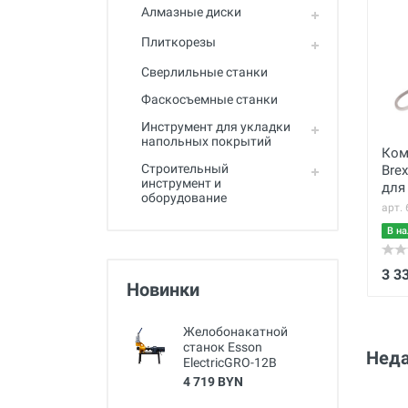
Алмазные диски
Плиткорезы
Сверлильные станки
Фаскосъемные станки
Инструмент для укладки
напольных покрытий
Ком
Строительный
Bre
инструмент и
для
оборудование
ото
арт.
вод
В на
3 3
Новинки
Желобонакатной
станок Esson
Неда
ElectricGRO-12B
4 719 BYN