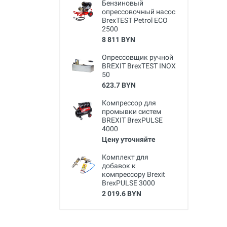
Бензиновый
опрессовочный насос
BrexTEST Petrol ECO
2500
8 811 BYN
Опрессовщик ручной
BREXIT BrexTEST INOX
50
623.7 BYN
Компрессор для
промывки систем
BREXIT BrexPULSE
4000
Цену уточняйте
Комплект для
добавок к
компрессору Brexit
BrexPULSE 3000
2 019.6 BYN