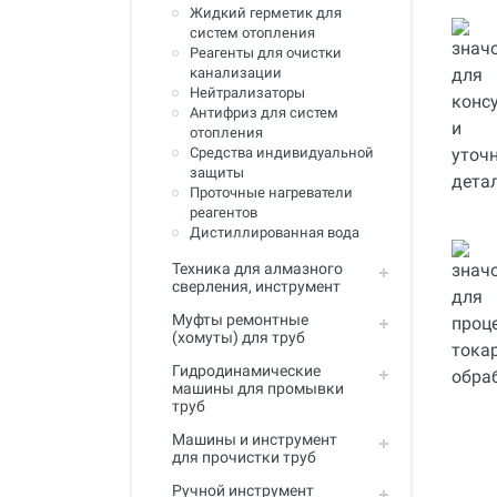
Жидкий герметик для
Инструмент для пайки, сварки и
систем отопления
резки. Припой и флюс
Реагенты для очистки
канализации
Оборудование для сварки
полимеров
Нейтрализаторы
Антифриз для систем
Оборудование для
отопления
телеинспекции трубопроводов
Средства индивидуальной
защиты
Малая дорожная техника
Проточные нагреватели
реагентов
Алмазные диски
Дистиллированная вода
Техника для алмазного
Плиткорезы
сверления, инструмент
Сверлильные станки
Муфты ремонтные
(хомуты) для труб
Фаскосъемные станки
Гидродинамические
машины для промывки
Инструмент для укладки
труб
напольных покрытий
Машины и инструмент
Строительный инструмент и
для прочистки труб
оборудование
Ручной инструмент