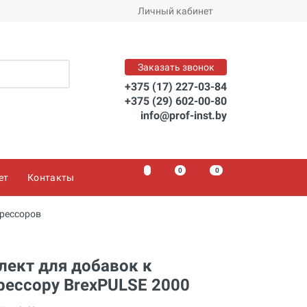
В корзину
Личный кабинет
Заказать звонок
+375 (17) 227-03-84
+375 (29) 602-00-80
info@prof-inst.by
0
0
0
ет
Контакты
рессоров
ект для добавок к
рессору BrexPULSE 2000