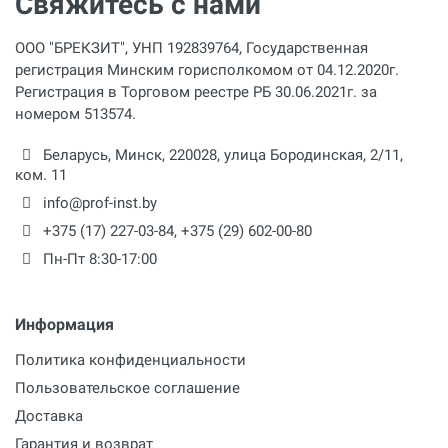
Свяжитесь с нами
10 л
Медведев Артём
ООО "БРЕКЗИТ", УНП 192839764, Государственная
регистрация Минским горисполкомом от 04.12.2020г.
09 Марта 2021
Регистрация в Торговом реестре РБ 30.06.2021г. за
номером 513574.
Григорий
Беларусь,
Минск
,
220028
,
улица Бородинская, 2/11,
ком. 11
05 Августа 2020
info@prof-inst.by
+375 (17) 227-03-84
,
+375 (29) 602-00-80
Пн-Пт 8:30-17:00
Информация
Политика конфиденциальности
Пользовательское соглашение
Доставка
Оценка
Гарантия и возврат