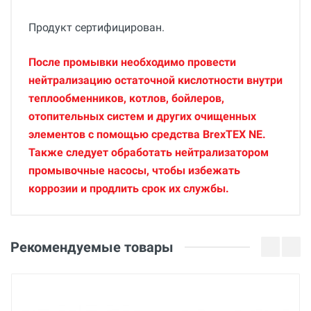
Продукт сертифицирован.
После промывки необходимо провести
нейтрализацию остаточной кислотности внутри
теплообменников, котлов, бойлеров,
отопительных систем и других очищенных
элементов с помощью средства BrexTEX NE.
Также следует обработать нейтрализатором
промывочные насосы, чтобы избежать
коррозии и продлить срок их службы.
Общие
Добавьте свой отзыв
Гарантия
Оценка
Рекомендуемые товары
36 месяцев
Вес
Ваше имя
5 кг