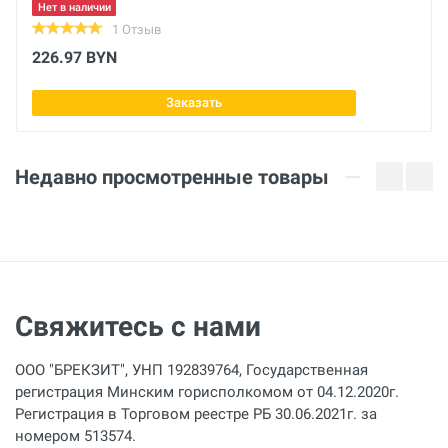
Теплоноситель
Нет в наличии
антифриз на основе этиленгликоля
1 Отзыв
226.97 BYN
Концентрация
1:10
Сертификат соответствия
Заказать
Очистка от
ржавчины - коррозии - известковых и кремнистых
Недавно просмотренные товары
отложений
Свяжитесь с нами
ООО "БРЕКЗИТ", УНП 192839764, Государственная
регистрация Минским горисполкомом от 04.12.2020г.
Регистрация в Торговом реестре РБ 30.06.2021г. за
номером 513574.