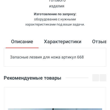
Изготовление по запросу:
оборудование с нужными
характеристиками под ваши задачи.
Описание
Характеристики
Отзыв
Запасные лезвия для ножа артикул 668
Общие
Добавьте свой отзыв
Гарантия
Оценка
Рекомендуемые товары
12 месяцев
Страна производства
Ваше имя
Германия
Бренд