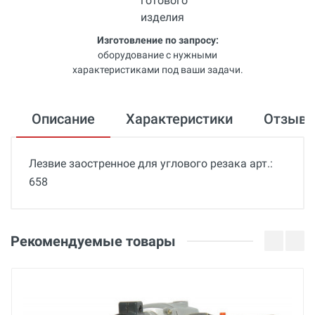
Изготовление по запросу:
оборудование с нужными
характеристиками под ваши задачи.
Описание
Характеристики
Отзыв
Лезвие заостренное для углового резака арт.:
658
Общие
Добавьте свой отзыв
Гарантия
Оценка
Рекомендуемые товары
12 месяцев
Страна производства
Ваше имя
Германия