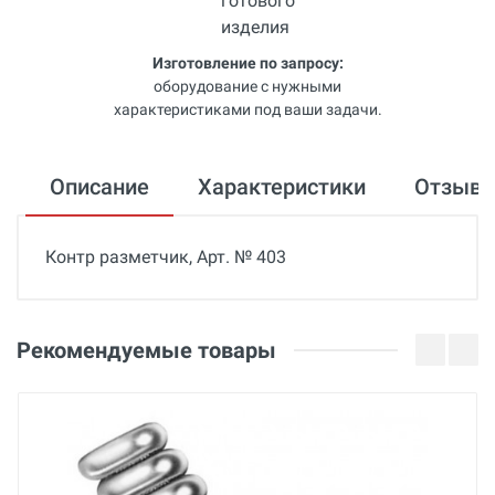
Изготовление по запросу:
оборудование с нужными
характеристиками под ваши задачи.
Описание
Характеристики
Отзыв
Контр разметчик, Арт. № 403
Общие
Добавьте свой отзыв
Гарантия
Оценка
Рекомендуемые товары
36 месяцев
Страна производства
Ваше имя
Франция
Бренд