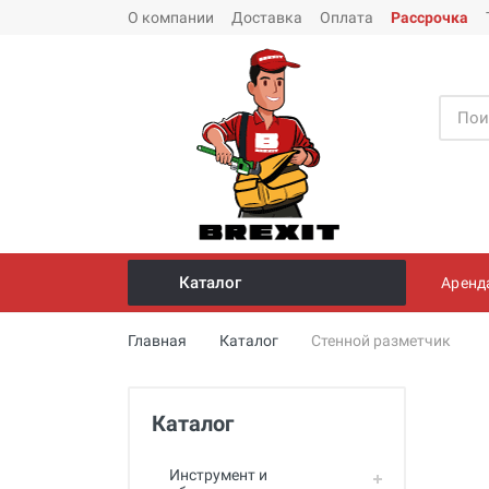
О компании
Доставка
Оплата
Рассрочка
Каталог
Аренд
Инструмент и оборудование для
Главная
Каталог
Стенной разметчик
монтажа стальных труб
Трубогибы
Каталог
Опрессовщики для проверки
герметичности систем под
давлением
Инструмент и