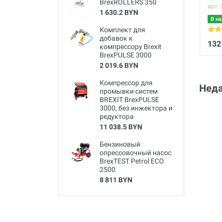
BrexROLLERS 350
арт.
1 630.2 BYN
В на
Комплект для
добавок к
132
компрессору Brexit
BrexPULSE 3000
2 019.6 BYN
Компрессор для
Неда
промывки систем
BREXIT BrexPULSE
3000, без инжектора и
редуктора
11 038.5 BYN
Бензиновый
опрессовочный насос
BrexTEST Petrol ECO
2500
8 811 BYN