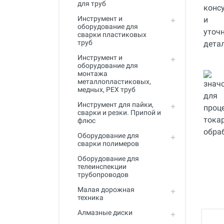
для труб
Инструмент для пайки, сварки и
резки. Припой и флюс
Инструмент и
оборудование для
Оборудование для сварки
сварки пластиковых
полимеров
труб
Инструмент и
Оборудование для
оборудование для
телеинспекции трубопроводов
монтажа
металлопластиковых,
Малая дорожная техника
медных, PEX труб
Алмазные диски
Инструмент для пайки,
сварки и резки. Припой и
флюс
Плиткорезы
Оборудование для
Сверлильные станки
сварки полимеров
Фаскосъемные станки
Оборудование для
телеинспекции
трубопроводов
Инструмент для укладки
напольных покрытий
Малая дорожная
техника
Строительный инструмент и
оборудование
Алмазные диски