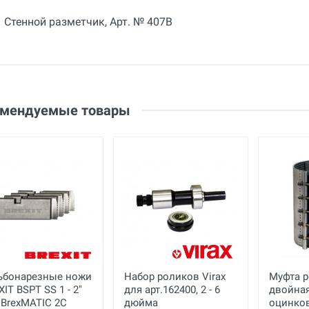
Стенной разметчик, Арт. № 407В
Общие
Добавьте свой отзыв
Гарантия
12 месяцев
Оценка
Страна производства
Ваше имя
Германия
Email
омендуемые товары
Бренд
Herz
Ваше сообщение
Основные
Габариты с упаковкой
см
(ДхШхВ)
Вес нетто
кг
Вес брутто
кг
ьбонарезные ножи
Набор роликов Virax
Муфта 
Отправить отзыв
IT BSPT SS 1 - 2"
для арт.162400, 2 - 6
двойная
 BrexMATIC 2C
дюйма
оцинков