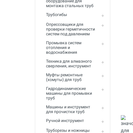
оборудование для
Промывка систем отопления и
монтажа стальных труб
водоснабжения
Трубогибы
Техника для алмазного
сверления, инструмент
Опрессовщики для
проверки герметичности
систем под давлением
Муфты ремонтные (хомуты) для
труб
Промывка систем
отопления и
Гидродинамические машины
водоснабжения
для промывки труб
Техника для алмазного
Машины и инструмент для
сверления, инструмент
прочистки труб
Муфты ремонтные
(хомуты) для труб
Ручной инструмент
Гидродинамические
Труборезы и ножницы для труб
машины для промывки
труб
Инструмент и оборудование для
сварки пластиковых труб
Машины и инструмент
для прочистки труб
Инструмент и оборудование для
Ручной инструмент
монтажа металлопластиковых,
медных, PEX труб
Труборезы и ножницы