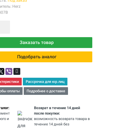
сть:
Под заказ
итель:
Herz
407B
Заказать товар
Подобрать аналог
ктеристики
Рассрочка для юр.лиц
обы оплаты
Подробнее о доставке
алог:
Возврат в течение 14 дней
имент
после покупки:
ого и
возможность возврата товара в
течение 14 дней без