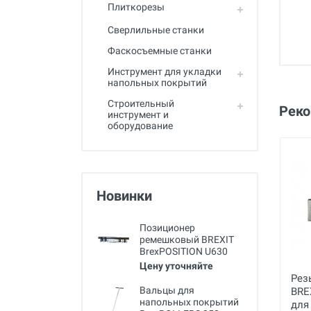
Полный каталог
Плиткорезы
Сверлильные станки
Фаскосъемные станки
Инструмент для укладки
напольных покрытий
Строительный
Рек
инструмент и
оборудование
Новинки
Позиционер
ремешковый BREXIT
BrexPOSITION U630
Цену уточняйте
Рез
Вальцы для
BREX
напольных покрытий
для