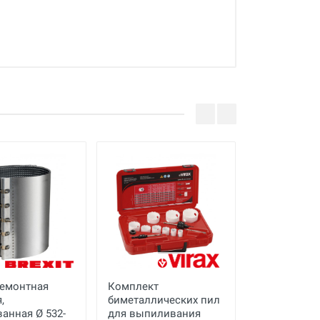
ремонтная
Комплект
Инспекцион
,
биметаллических пил
система Vis
анная Ø 532-
для выпиливания