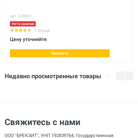
220 мм
арт. 2.30041
Габариты с упаковкой (ДхШхВ)
см
Нет в наличии
1 Отзыв
Вес нетто
Цену уточняйте
кг
Заказать
Длина ремня
1010.6 мм
Недавно просмотренные товары
Макс. нагрузка
15000 кг
Свяжитесь с нами
ООО "БРЕКЗИТ", УНП 192839764, Государственная