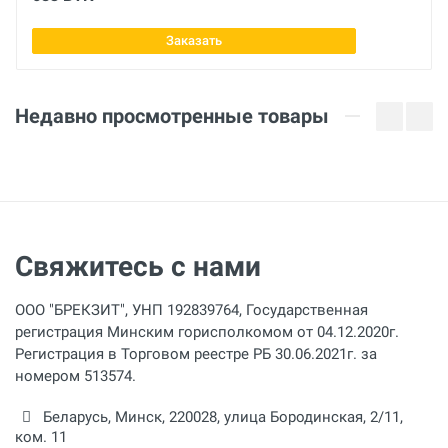
835 мм
Ваше сообщение
Заказать
Вес брутто
кг
Недавно просмотренные товары
Макс. рабочий Ø захвата
150 мм
Длина
Отправить отзыв
1000 мм
Свяжитесь с нами
Длина ручки
810 мм
ООО "БРЕКЗИТ", УНП 192839764, Государственная
Ширина губок
регистрация Минским горисполкомом от 04.12.2020г.
67 мм
Регистрация в Торговом реестре РБ 30.06.2021г. за
номером 513574.
Беларусь,
Минск
,
220028
,
улица Бородинская, 2/11,
ком. 11