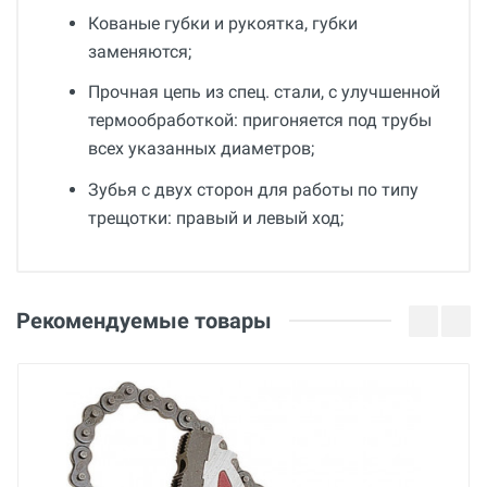
Кованые губки и рукоятка, губки
заменяются;
Прочная цепь из спец. стали, c улучшенной
термообработкой: пригоняется под трубы
всех указанных диаметров;
Зубья с двух сторон для работы по типу
трещотки: правый и левый ход;
Общие
Отзывы о товаре
Гарантия
Сергей
Рекомендуемые товары
36 месяцев
03 Августа 2022
Вес
9.5 кг
Евгений Лепкин
Страна производства
Беларусь