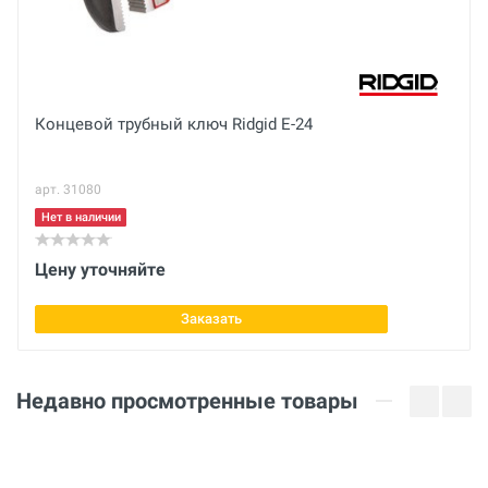
Вес нетто
Отправить отзыв
кг
Макс. рабочий Ø захвата
Концевой трубный ключ Ridgid E-24
3 дюйм
арт. 31080
Вес брутто
кг
Нет в наличии
Материал
Цену уточняйте
Cr-V
Заказать
Тип
S
Недавно просмотренные товары