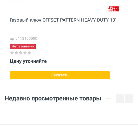
Отправить отзыв
см
Длина
Газовый ключ OFFSET PATTERN HEAVY DUTY 10"
12 дюйм
арт. 112100000
Вес нетто
кг
Нет в наличии
Макс. рабочий Ø захвата
Цену уточняйте
1 дюйм
Заказать
Вес брутто
кг
Недавно просмотренные товары