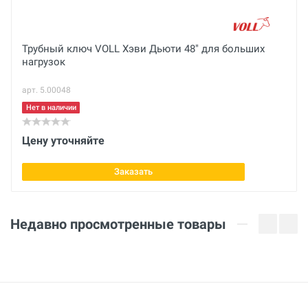
Макс. рабочий Ø захвата
Отправить отзыв
1/2 дюйм
Вес брутто
Трубный ключ VOLL Хэви Дьюти 48" для больших
нагрузок
кг
арт. 5.00048
Макс. рабочий Ø захвата
25 мм
Нет в наличии
Габариты с упаковкой (ДхШхВ)
Цену уточняйте
см
Заказать
Недавно просмотренные товары