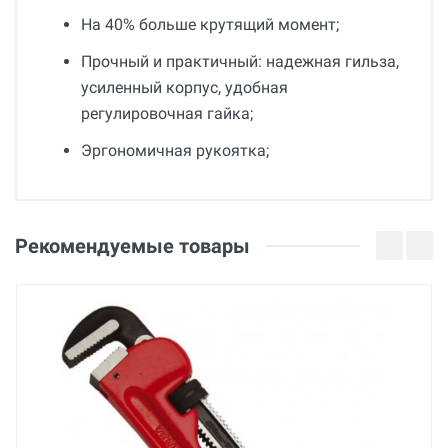
На 40% больше крутящий момент;
Прочный и практичный: надежная гильза,
усиленный корпус, удобная
регулировочная гайка;
Эргономичная рукоятка;
Общие
Добавьте свой отзыв
Гарантия
Оценка
Рекомендуемые товары
12 месяцев
Вес
Ваше имя
2.4 кг
Страна производства
Испания
Email
Бренд