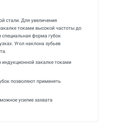
й стали. Для увеличения
закалке токами высокой частоты до
и специальная форма губок
зках. Угол наклона зубьев
та.
ы индукционной закалке токами
убок позволяют применять
зможное усилие захвата