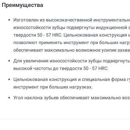
Преимущества
Изготовлен из высококачественной инструментально
износостойкости зубцы подвергнуты индукционной 
твердости 50 - 57 HRC. Цельнокованая конструкция 
позволяют применять инструмент при больших нагру
обеспечивает максимально возможное усилие захва
Для увеличения износостойкости зубцы подвергнут
высокой частоты до твердости 50 - 57 HRC.
Цельнокованая конструкция и специальная форма г
инструмент при больших нагрузках.
Угол наклона зубьев обеспечивает максимально во
Общие
Добавьте свой отзыв
Гарантия
12 месяцев
Оценка
Вес
Ваше имя
1.08 кг
Email