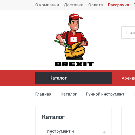
О компании
Доставка
Оплата
Рассрочка
Каталог
Аренд
Инструмент и оборудование для
Главная
Каталог
Ручной инструмент
монтажа стальных труб
Трубогибы
Каталог
Опрессовщики для проверки
герметичности систем под
давлением
Инструмент и