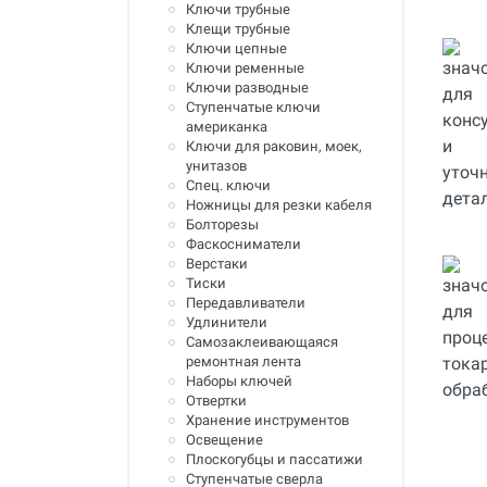
Ключи трубные
Инструмент для пайки, сварки и
Клещи трубные
резки. Припой и флюс
Ключи цепные
Ключи ременные
Оборудование для сварки
Ключи разводные
полимеров
Ступенчатые ключи
американка
Оборудование для
Ключи для раковин, моек,
телеинспекции трубопроводов
унитазов
Спец. ключи
Малая дорожная техника
Ножницы для резки кабеля
Болторезы
Алмазные диски
Фаскосниматели
Верстаки
Плиткорезы
Тиски
Передавливатели
Сверлильные станки
Удлинители
Самозаклеивающаяся
Фаскосъемные станки
ремонтная лента
Наборы ключей
Инструмент для укладки
напольных покрытий
Отвертки
Хранение инструментов
Строительный инструмент и
Освещение
оборудование
Плоскогубцы и пассатижи
Ступенчатые сверла