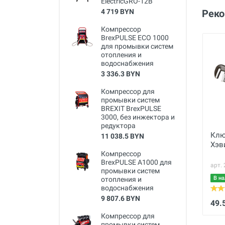
ElectricGRO-12B
4 719 BYN
Рек
Компрессор
BrexPULSE ECO 1000
для промывки систем
отопления и
водоснабжения
3 336.3 BYN
Компрессор для
промывки систем
BREXIT BrexPULSE
3000, без инжектора и
редуктора
Клю
11 038.5 BYN
Хэв
Компрессор
BrexPULSE A1000 для
арт.
промывки систем
В на
отопления и
водоснабжения
9 807.6 BYN
49.
Компрессор для
промывки систем