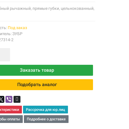
бный рычажный, прямые губки, цельнокованный,
сть:
Под заказ
итель:
ЗУБР
27314-2
Заказать товар
Подобрать аналог
ктеристики
Рассрочка для юр.лиц
обы оплаты
Подробнее о доставке