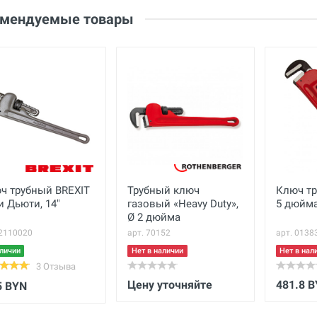
омендуемые товары
Страна производства
Россия
Бренд
ЗУБР
Ваше сообщение
Основные
Габариты с упаковкой
см
(ДхШхВ)
Вес нетто
кг
Макс. рабочий Ø захвата
1.5 дюйм
ч трубный BREXIT
Трубный ключ
Ключ тр
Отправить отзыв
и Дьюти, 14"
газовый «Heavy Duty»,
5 дюйм
Вес брутто
кг
Ø 2 дюйма
 2110020
арт. 70152
арт. 0138
Материал
Сталь 45
личии
Нет в наличии
Нет в нал
3 Отзыва
Цену уточняйте
481.8 
5 BYN