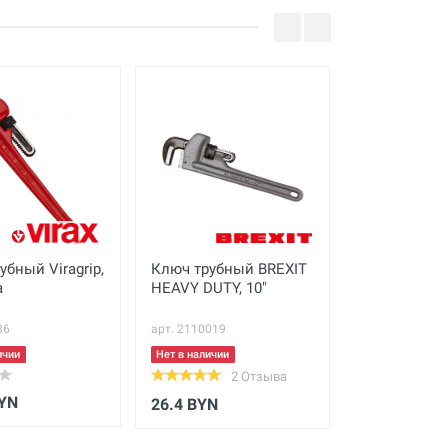
убный Viragrip,
Ключ трубный BREXIT
Газовый клю
а
HEAVY DUTY, 10"
дюйма
36
арт. 2110019
арт. 70164
ичии
Нет в наличии
Нет в наличии
2 Отзыва
BYN
Цену уточн
26.4 BYN