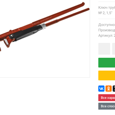
Ключ тру
№ 2, 1,5"
Доступно
Производ
Артикул: 
Все хара
Все спос