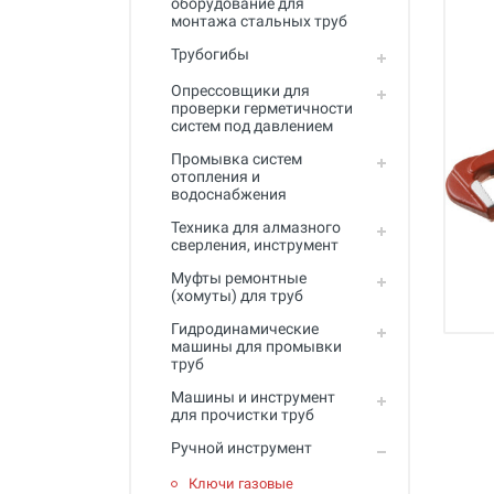
оборудование для
Промывка систем отопления и
монтажа стальных труб
водоснабжения
Трубогибы
Техника для алмазного
сверления, инструмент
Опрессовщики для
проверки герметичности
систем под давлением
Муфты ремонтные (хомуты) для
труб
Промывка систем
отопления и
Гидродинамические машины
водоснабжения
для промывки труб
Техника для алмазного
Машины и инструмент для
сверления, инструмент
прочистки труб
Муфты ремонтные
(хомуты) для труб
Ручной инструмент
Гидродинамические
Труборезы и ножницы для труб
машины для промывки
труб
Инструмент и оборудование для
сварки пластиковых труб
Машины и инструмент
для прочистки труб
Инструмент и оборудование для
Ручной инструмент
монтажа металлопластиковых,
медных, PEX труб
Ключи газовые