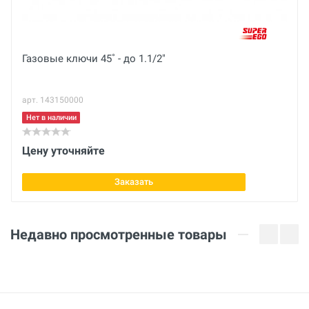
Вес нетто
Отправить отзыв
кг
Вес брутто
Газовые ключи 45˚ - до 1.1/2"
кг
арт. 143150000
Габариты с упаковкой (ДхШхВ)
см
Нет в наличии
Макс. рабочий Ø захвата
Цену уточняйте
34 мм
Заказать
Длина
6 дюйм
Недавно просмотренные товары