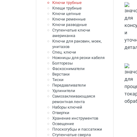
Ключи трубные
Инструмент для пайки, сварки и
Клещи трубные
резки. Припой и флюс
Ключи цепные
Ключи ременные
Оборудование для сварки
Ключи разводные
полимеров
Ступенчатые ключи
американка
Оборудование для
Ключи для раковин, моек,
телеинспекции трубопроводов
унитазов
Спец. ключи
Малая дорожная техника
Ножницы для резки кабеля
Болторезы
Алмазные диски
Фаскосниматели
Верстаки
Плиткорезы
Тиски
Передавливатели
Сверлильные станки
Удлинители
Самозаклеивающаяся
Фаскосъемные станки
ремонтная лента
Наборы ключей
Инструмент для укладки
напольных покрытий
Отвертки
Хранение инструментов
Строительный инструмент и
Освещение
оборудование
Плоскогубцы и пассатижи
Ступенчатые сверла