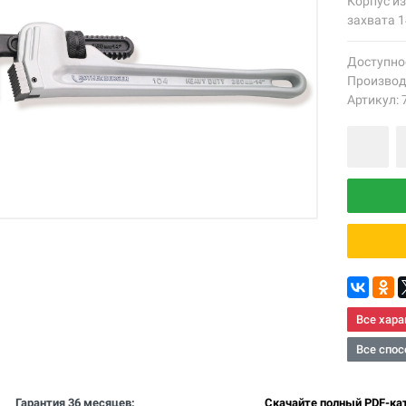
Корпус из
захвата 
Доступно
Производ
Артикул: 
Все хара
Все спос
Гарантия 36 месяцев:
Скачайте полный PDF-кат