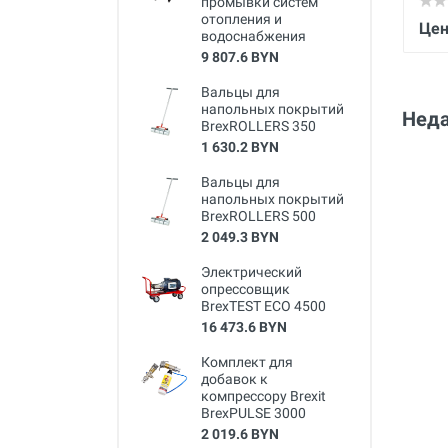
промывки систем
отопления и
Цен
водоснабжения
9 807.6 BYN
Вальцы для
напольных покрытий
Неда
BrexROLLERS 350
1 630.2 BYN
Вальцы для
напольных покрытий
BrexROLLERS 500
2 049.3 BYN
Электрический
опрессовщик
BrexTEST ECO 4500
16 473.6 BYN
Комплект для
добавок к
компрессору Brexit
BrexPULSE 3000
2 019.6 BYN