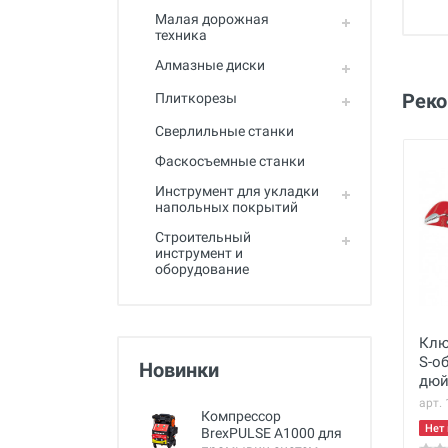
Малая дорожная
техника
Алмазные диски
Рек
Плиткорезы
Сверлильные станки
Фаскосъемные станки
Инструмент для укладки
напольных покрытий
Строительный
инструмент и
оборудование
Клю
S-о
Новинки
дю
арт.
Компрессор
Нет 
BrexPULSE A1000 для