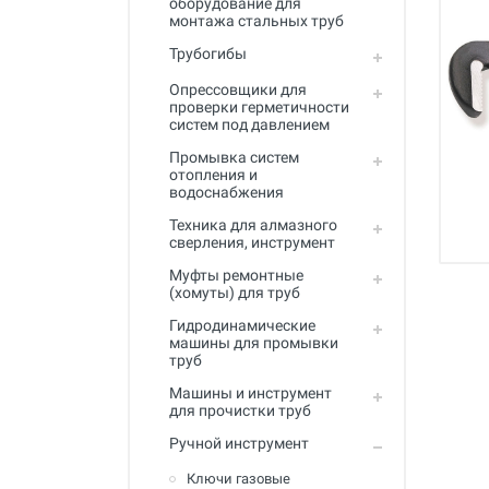
оборудование для
Промывка систем отопления и
монтажа стальных труб
водоснабжения
Трубогибы
Техника для алмазного
сверления, инструмент
Опрессовщики для
проверки герметичности
систем под давлением
Муфты ремонтные (хомуты) для
труб
Промывка систем
отопления и
Гидродинамические машины
водоснабжения
для промывки труб
Техника для алмазного
Машины и инструмент для
сверления, инструмент
прочистки труб
Муфты ремонтные
(хомуты) для труб
Ручной инструмент
Гидродинамические
Труборезы и ножницы для труб
машины для промывки
труб
Инструмент и оборудование для
сварки пластиковых труб
Машины и инструмент
для прочистки труб
Инструмент и оборудование для
Ручной инструмент
монтажа металлопластиковых,
медных, PEX труб
Ключи газовые