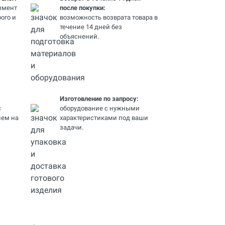
имент
после покупки:
ого и
возможность возврата товара в
течение 14 дней без
объяснений.
Изготовление по запросу:
с
оборудование с нужными
ем на
характеристиками под ваши
задачи.