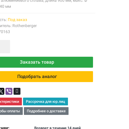
 алюминиевого сплава, длина 900 мм, макс. Ø
140 мм
сть:
Под заказ
итель:
Rothenberger
70163
Заказать товар
Подобрать аналог
ктеристики
Рассрочка для юр.лиц
обы оплаты
Подробнее о доставке
алог:
Возврат в течение 14 дней