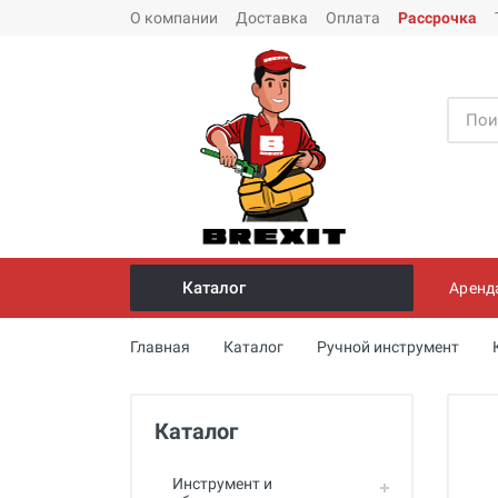
О компании
Доставка
Оплата
Рассрочка
Каталог
Аренд
Инструмент и оборудование для
Главная
Каталог
Ручной инструмент
монтажа стальных труб
Трубогибы
Каталог
Опрессовщики для проверки
герметичности систем под
давлением
Инструмент и