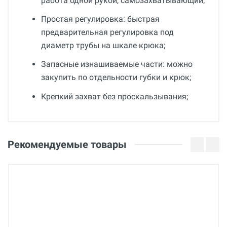
работа одной рукой, самозахватывающий;
Простая регулировка: быстрая
предварительная регулировка под
диаметр трубы на шкале крюка;
Запасные изнашиваемые части: можно
закупить по отдельности губки и крюк;
Крепкий захват без проскальзывания;
Общие
Добавьте свой отзыв
Гарантия
Оценка
Рекомендуемые товары
12 месяцев
Вес
Ваше имя
1 кг
Страна производства
Германия
Email