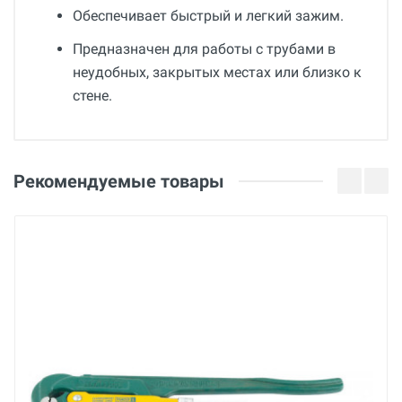
Обеспечивает быстрый и легкий зажим.
Предназначен для работы с трубами в
неудобных, закрытых местах или близко к
стене.
Общие
Добавьте свой отзыв
Гарантия
Оценка
Рекомендуемые товары
12 месяцев
Вес
Ваше имя
0.2 кг
Страна производства
США
Email
Бренд
RIDGID
Ваше сообщение