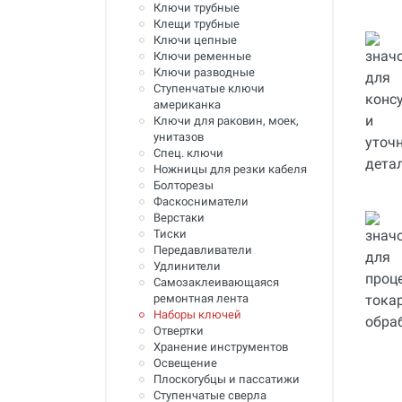
Ключи трубные
Инструмент для пайки, сварки и
Клещи трубные
резки. Припой и флюс
Ключи цепные
Ключи ременные
Оборудование для сварки
Ключи разводные
полимеров
Ступенчатые ключи
американка
Оборудование для
Ключи для раковин, моек,
телеинспекции трубопроводов
унитазов
Спец. ключи
Малая дорожная техника
Ножницы для резки кабеля
Болторезы
Алмазные диски
Фаскосниматели
Верстаки
Плиткорезы
Тиски
Передавливатели
Сверлильные станки
Удлинители
Самозаклеивающаяся
Фаскосъемные станки
ремонтная лента
Наборы ключей
Инструмент для укладки
напольных покрытий
Отвертки
Хранение инструментов
Строительный инструмент и
Освещение
оборудование
Плоскогубцы и пассатижи
Ступенчатые сверла