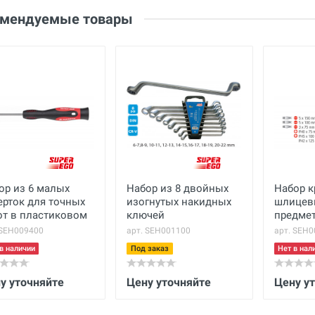
омендуемые товары
Основные
Ваше сообщение
Вес нетто
кг
Вес брутто
кг
Габариты с упаковкой
см
(ДхШхВ)
Количество
46 шт.
ор из 6 малых
Набор из 8 двойных
Набор к
Отправить отзыв
ерток для точных
изогнутых накидных
шлицевы
от в пластиковом
ключей
предме
се
 SEH009400
арт. SEH001100
арт. SEH0
в наличии
Под заказ
Нет в нал
у уточняйте
Цену уточняйте
Цену у