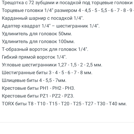
Трещотка с 72 зубцами и посадкой под торцевые головки 
Торцевые головки 1/4" размером 4 - 4,5 - 5 - 5,5 - 6 - 7 - 8 - 9 -
Карданный шарнир с посадкой 1/4".
Адаптер квадрат 1/4" – шестигранник 1/4".
Удлинитель для головок 50мм.
Удлинитель для головок 100мм.
Т-образный вороток для головок 1/4".
Гибкий прямой вороток 1/4".
Угловые шестигранники 1,27 - 1,5 - 2 - 2,5 мм.
Шестигранные биты 3 - 4 - 5 - 6 - 7 - 8 мм.
Шлицевые биты 4 - 5,5 - 7мм.
Крестовые биты РН1 - РН2 - РН3.
Крестовые биты PZ1 - PZ2 - PZ3.
TORX биты T8 - T10 - T15 - T20 - T25 - T27 - T30 - T40 мм.
Общие
Добавьте свой отзыв
Страна производства
Испания
Оценка
Бренд
Ваше имя
Super-Ego
Email