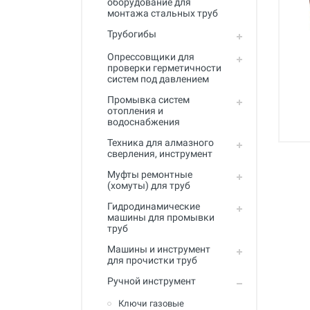
оборудование для
Промывка систем отопления и
монтажа стальных труб
водоснабжения
Трубогибы
Техника для алмазного
сверления, инструмент
Опрессовщики для
проверки герметичности
систем под давлением
Муфты ремонтные (хомуты) для
труб
Промывка систем
отопления и
Гидродинамические машины
водоснабжения
для промывки труб
Техника для алмазного
Машины и инструмент для
сверления, инструмент
прочистки труб
Муфты ремонтные
(хомуты) для труб
Ручной инструмент
Гидродинамические
Труборезы и ножницы для труб
машины для промывки
труб
Инструмент и оборудование для
сварки пластиковых труб
Машины и инструмент
для прочистки труб
Инструмент и оборудование для
Ручной инструмент
монтажа металлопластиковых,
медных, PEX труб
Ключи газовые