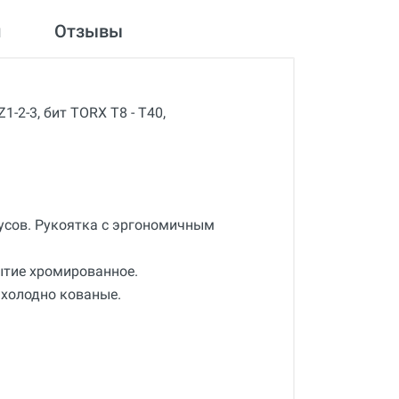
и
Отзывы
1-2-3, бит TORX T8 - T40,
дусов. Рукоятка с эргономичным
ытие хромированное.
 холодно кованые.