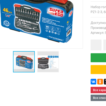
Набор гол
PZ1-2-3, 
Доступно
Производ
Артикул:
Все хара
Все спос