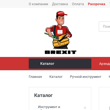
О компании
Доставка
Оплата
Рассрочка
Каталог
Аренд
Инструмент и оборудование для
Главная
Каталог
Ручной инструмент
монтажа стальных труб
Трубогибы
Каталог
Опрессовщики для проверки
герметичности систем под
давлением
Инструмент и