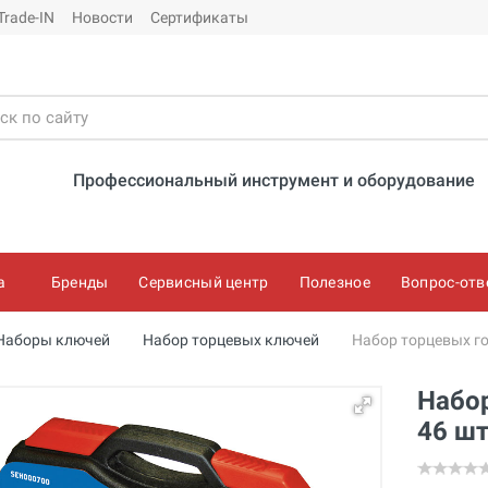
Trade-IN
Новости
Сертификаты
Профессиональный инструмент и оборудование
а
Бренды
Сервисный центр
Полезное
Вопрос-отв
Наборы ключей
Набор торцевых ключей
Набор торцевых го
Набор
46 ш