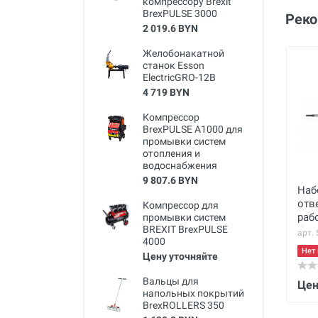
компрессору Brexit
BrexPULSE 3000
Рек
2 019.6 BYN
Желобонакатной
станок Esson
ElectricGRO-12B
4 719 BYN
Компрессор
BrexPULSE A1000 для
промывки систем
отопления и
водоснабжения
9 807.6 BYN
Наб
отв
Компрессор для
раб
промывки систем
BREXIT BrexPULSE
бок
арт.
4000
Нет 
Цену уточняйте
Вальцы для
Цен
напольных покрытий
BrexROLLERS 350