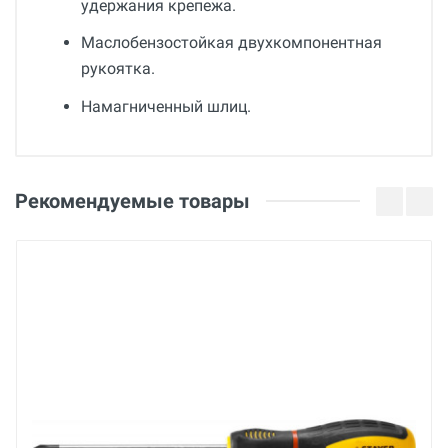
удержания крепежа.
Маслобензостойкая двухкомпонентная
рукоятка.
Намагниченный шлиц.
Общие
Добавьте свой отзыв
Страна производства
Оценка
Рекомендуемые товары
Германия
Бренд
Ваше имя
KRAFTOOL
Основные
Email
Вес брутто
кг
Ваше сообщение